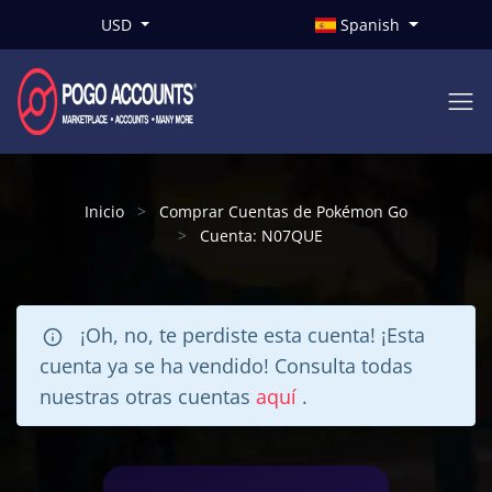
USD
Spanish
Inicio
Comprar Cuentas de Pokémon Go
Cuenta: N07QUE
¡Oh, no, te perdiste esta cuenta! ¡Esta
cuenta ya se ha vendido! Consulta todas
nuestras otras cuentas
aquí
.