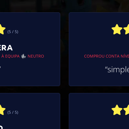
(5 / 5)
ERA
 À EQUIPA
NEUTRO
COMPROU CONTA NÍV
”
“simple
(5 / 5)
D