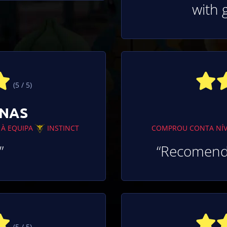
with 
(5 / 5)
INAS
 À EQUIPA
INSTINCT
COMPROU CONTA NÍ
”
“Recomenda
(5 / 5)