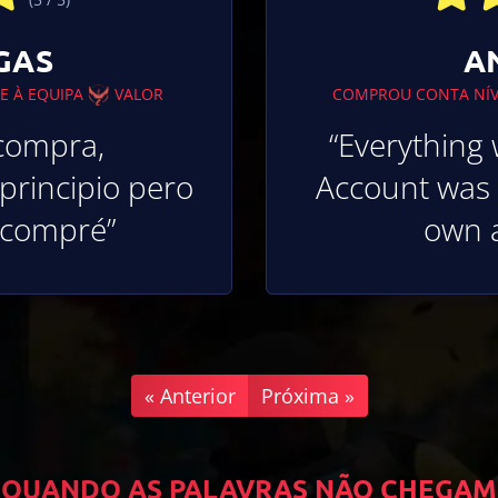
GAS
A
E À EQUIPA
VALOR
COMPROU CONTA NÍ
 compra,
“Everything 
rincipio pero
Account was 
 compré”
own 
« Anterior
Próxima »
QUANDO AS PALAVRAS NÃO CHEGAM