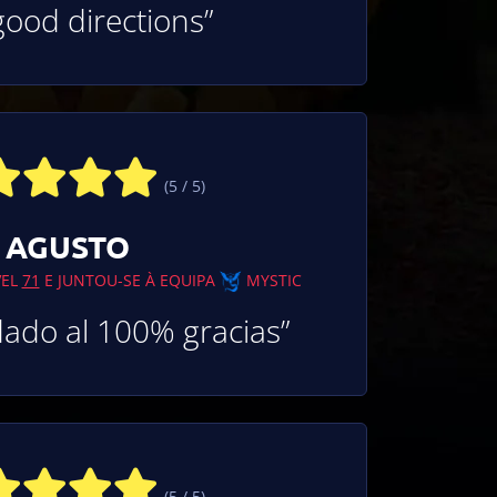
good directions”
(5 / 5)
AGUSTO
VEL
71
E JUNTOU-SE À EQUIPA
MYSTIC
do al 100% gracias”
(5 / 5)