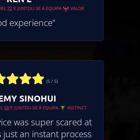
VEL
72
E JUNTOU-SE À EQUIPA
VALOR
od experience”
(5 / 5)
EMY SINOHUI
EL
58
E JUNTOU-SE À EQUIPA
INSTINCT
ice was super scared at
as just an instant process