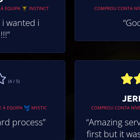
 À EQUIPA
INSTINCT
COMPROU CONTA NÍ
 i wanted i
“Go
!!”
(4 / 5)
JER
E À EQUIPA
MYSTIC
COMPROU CONTA NÍV
ard process”
“Amazing serv
first but it w