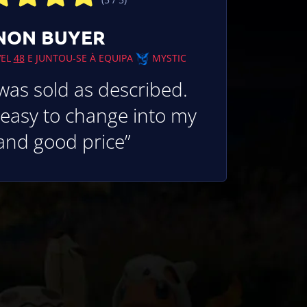
NON BUYER
VEL
48
E JUNTOU-SE À EQUIPA
MYSTIC
was sold as described.
easy to change into my
and good price”