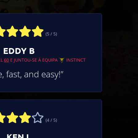
(5 / 5)
EDDY B
EL
60
E JUNTOU-SE À EQUIPA
INSTINCT
, fast, and easy!”
(4 / 5)
KEN L