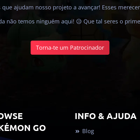
 que ajudam nosso projeto a avançar! Esses merec
da não temos ninguém aqui! 😥 Que tal seres o prime
Torna-te um Patrocinador
OWSE
INFO & AJUDA
KÉMON GO
Blog