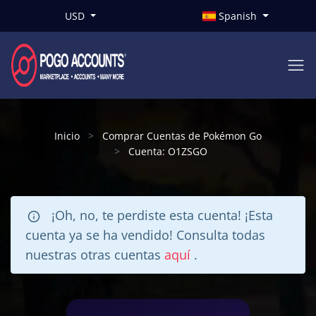
USD
Spanish
Inicio
Comprar Cuentas de Pokémon Go
Cuenta: O1ZSGO
¡Oh, no, te perdiste esta cuenta! ¡Esta
cuenta ya se ha vendido! Consulta todas
nuestras otras cuentas
aquí
.