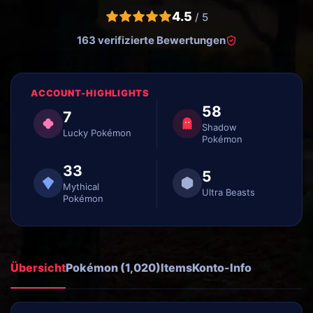
4.5
/ 5
163 verifizierte Bewertungen
ACCOUNT-HIGHLIGHTS
58
7
Shadow
Lucky Pokémon
Pokémon
33
5
Mythical
Ultra Beasts
Pokémon
Übersicht
Pokémon (1,020)
Items
Konto-Info