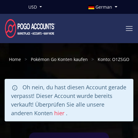
USD
German
Home
Pokémon Go Konten kaufen
Konto: O1ZSGO
Oh nein, du hast diesen Account gerade
verpasst! Dieser Account wurde bereits
verkauft! Überprüfen Sie alle unsere
anderen Konten
hier
.