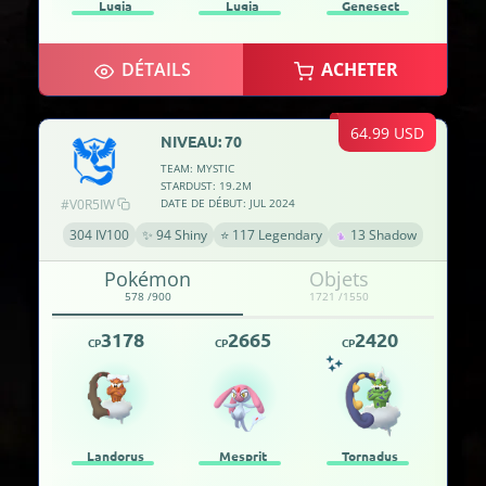
Lugia
Lugia
Genesect
DÉTAILS
ACHETER
64.99 USD
NIVEAU: 70
TEAM: MYSTIC
STARDUST: 19.2M
#V0R5IW
DATE DE DÉBUT: JUL 2024
304 IV100
✨ 94 Shiny
⭐ 117 Legendary
13 Shadow
Pokémon
Objets
578 /900
1721 /1550
3178
2665
2420
CP
CP
CP
Landorus
Mesprit
Tornadus