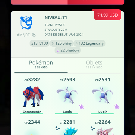
74.99 USD
NIVEAU: 71
TEAM: MYSTIC
STARDUST: 22M
#M6J0FL
DATE DE DÉBUT: AUG 2024
313 IV100
✨ 125 Shiny
⭐ 132 Legendary
22 Shadow
Pokémon
Objets
598 /950
1811 /1600
3282
2593
2531
CP
CP
CP
Zamazenta
Lugia
Lugia
2344
2281
2264
CP
CP
CP