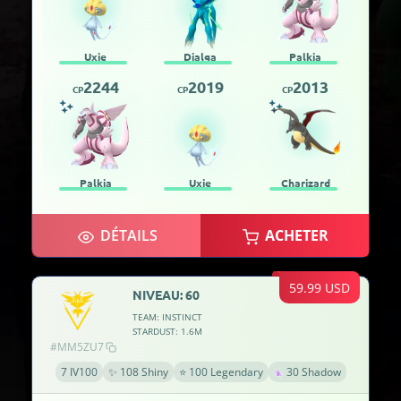
Uxie
Dialga
Palkia
2244
2019
2013
CP
CP
CP
Palkia
Uxie
Charizard
DÉTAILS
ACHETER
59.99 USD
NIVEAU: 60
TEAM: INSTINCT
STARDUST: 1.6M
#MM5ZU7
7 IV100
✨ 108 Shiny
⭐ 100 Legendary
30 Shadow