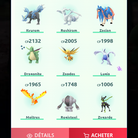
Kyurem
Reshiram
Zacian
2132
2005
1998
CP
CP
CP
Dragonite
Zapdos
Lugia
1965
1748
1006
CP
CP
CP
Moltres
Registeel
Zygarde
DÉTAILS
ACHETER