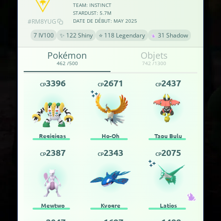
TEAM: INSTINCT
STARDUST: 5.7M
#RM8YUG
DATE DE DÉBUT: MAY 2025
7 IV100
✨ 122 Shiny
⭐ 118 Legendary
31 Shadow
Pokémon
Objets
462 /500
742 /1300
3396
2671
2437
CP
CP
CP
Regigigas
Ho-Oh
Tapu Bulu
2387
2343
2075
CP
CP
CP
Mewtwo
Kyogre
Latios