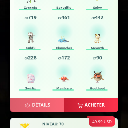
Zygarde
Beautifly
Snivy
719
461
442
CP
CP
CP
Kubfu
Clauncher
Meowth
228
172
90
CP
CP
CP
Swirlix
Magikarp
Hoothoot
DÉTAILS
ACHETER
49.99 USD
NIVEAU: 70