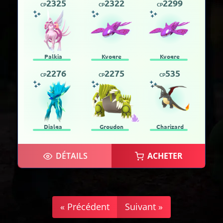
2325
2322
2299
CP
CP
CP
Palkia
Kyogre
Kyogre
2276
2275
535
CP
CP
CP
Dialga
Groudon
Charizard
DÉTAILS
ACHETER
« Précédent
Suivant »