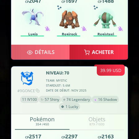
2047
1697
1488
CP
CP
CP
Lugia
Regirock
Registeel
DÉTAILS
ACHETER
39.99 USD
NIVEAU: 70
TEAM: MYSTIC
STARDUST: 5.6M
#9GONCE
DATE DE DÉBUT: NOV 2025
11 IV100
✨ 57 Shiny
⭐ 74 Legendary
16 Shadow
🍀 1 Lucky
Pokémon
Objets
354 /450
879 /1000
2517
2297
2163
CP
CP
CP