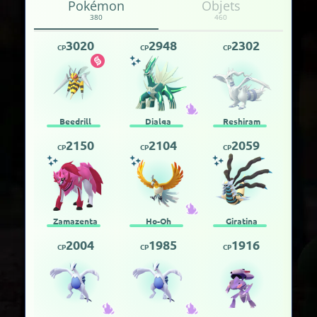
Pokémon
Objets
380
460
3020
2948
2302
CP
CP
CP
Beedrill
Dialga
Reshiram
2150
2104
2059
CP
CP
CP
Zamazenta
Ho-Oh
Giratina
2004
1985
1916
CP
CP
CP