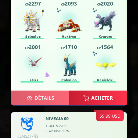
2297
2093
2020
CP
CP
CP
Solgaleo
Heatran
Kyurem
2001
1710
1564
CP
CP
CP
Latias
Cobalion
Regieleki
DÉTAILS
ACHETER
59.99 USD
NIVEAU: 60
TEAM: MYSTIC
STARDUST: 1.7M
#LM5ZT7