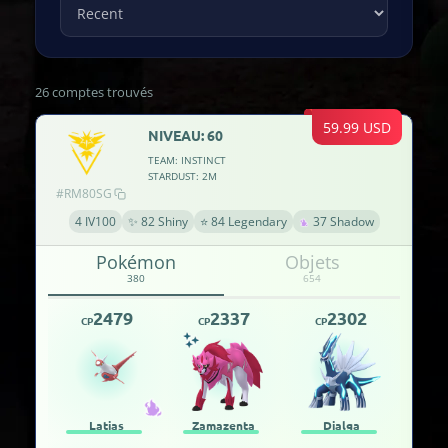
26 comptes trouvés
59.99 USD
NIVEAU: 60
TEAM: INSTINCT
STARDUST: 2M
#RM80SG
4 IV100
✨ 82 Shiny
⭐ 84 Legendary
37 Shadow
Pokémon
Objets
380
654
2479
2337
2302
CP
CP
CP
Latias
Zamazenta
Dialga