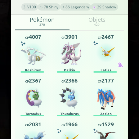
3 IV100
✨ 78 Shiny
⭐ 86 Legendary
29 Shadow
Pokémon
Objets
370
420
4007
3901
2467
CP
CP
CP
Reshiram
Palkia
Latias
2367
2366
2177
CP
CP
CP
Tornadus
Thundurus
Zacian
2031
1966
1529
CP
CP
CP