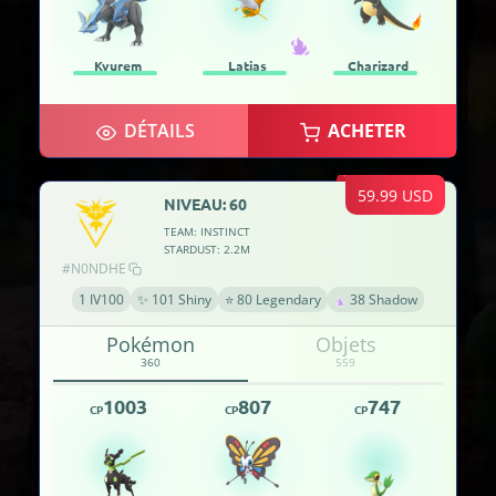
Kyurem
Latias
Charizard
DÉTAILS
ACHETER
59.99 USD
NIVEAU: 60
TEAM: INSTINCT
STARDUST: 2.2M
#N0NDHE
1 IV100
✨ 101 Shiny
⭐ 80 Legendary
38 Shadow
Pokémon
Objets
360
559
1003
807
747
CP
CP
CP