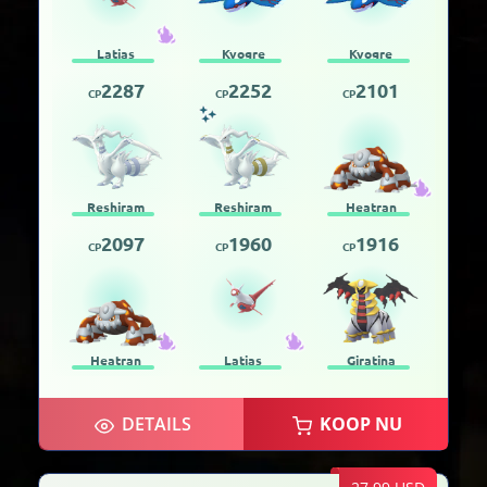
Latias
Kyogre
Kyogre
2287
2252
2101
CP
CP
CP
Reshiram
Reshiram
Heatran
2097
1960
1916
CP
CP
CP
Heatran
Latias
Giratina
DETAILS
KOOP NU