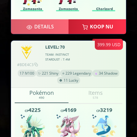
Zamazenta
Zamazenta
Charizard
DETAILS
KOOP NU
399.99 USD
LEVEL: 70
TEAM: INSTINCT
STARDUST : 7.4M
#BDE4C3
17 IV100
✨ 221 Shiny
⭐ 229 Legendary
34 Shadow
🍀 11 Lucky
Pokémon
Items
490
578
4225
4169
3219
CP
CP
CP