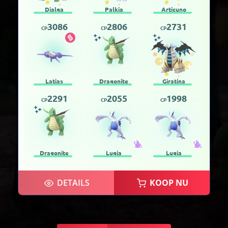
Dialga
Palkia
Articuno
3086
2806
2731
CP
CP
CP
Latias
Dragonite
Giratina
2291
2055
1998
CP
CP
CP
Dragonite
Lugia
Lugia
DETAILS
KOOP NU