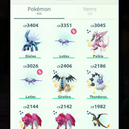
Pokémon
Items
450
502
3404
3351
3045
CP
CP
CP
Dialga
Latias
Palkia
3026
2406
2186
CP
CP
CP
Latios
Giratina
Thundurus
2144
2142
1982
CP
CP
CP