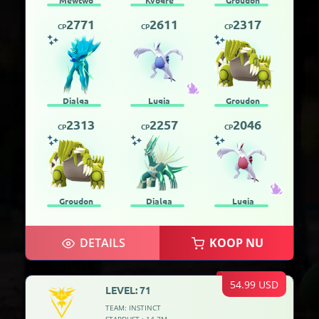
2771
2611
2317
CP
CP
CP
Dialga
Lugia
Groudon
2313
2257
2046
CP
CP
CP
Groudon
Dialga
Lugia
DETAILS
KOOP NU
54.99 USD
LEVEL: 71
TEAM: INSTINCT
STARDUST : 14.7M