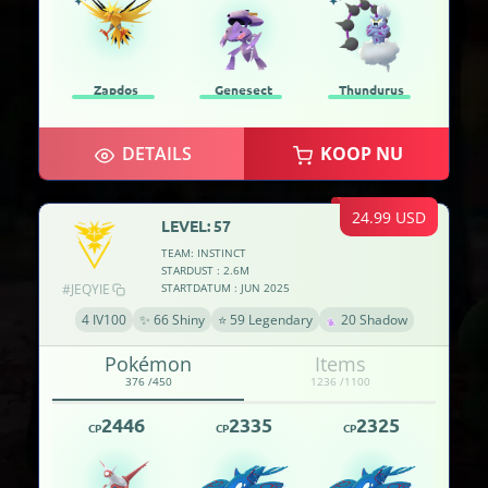
Zapdos
Genesect
Thundurus
DETAILS
KOOP NU
24.99 USD
LEVEL: 57
TEAM: INSTINCT
STARDUST : 2.6M
#JEQYIE
STARTDATUM : JUN 2025
4 IV100
✨ 66 Shiny
⭐ 59 Legendary
20 Shadow
Pokémon
Items
376 /450
1236 /1100
2446
2335
2325
CP
CP
CP