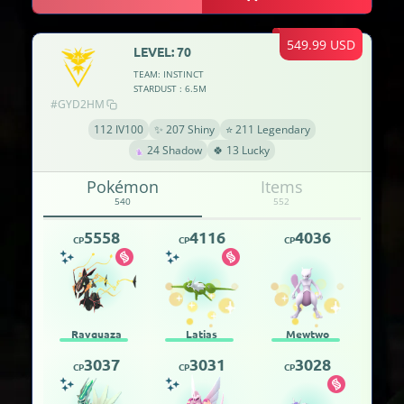
549.99 USD
LEVEL: 70
TEAM: INSTINCT
STARDUST : 6.5M
#GYD2HM
112 IV100
✨ 207 Shiny
⭐ 211 Legendary
24 Shadow
🍀 13 Lucky
Pokémon
Items
540
552
5558
4116
4036
CP
CP
CP
Rayquaza
Latias
Mewtwo
3037
3031
3028
CP
CP
CP