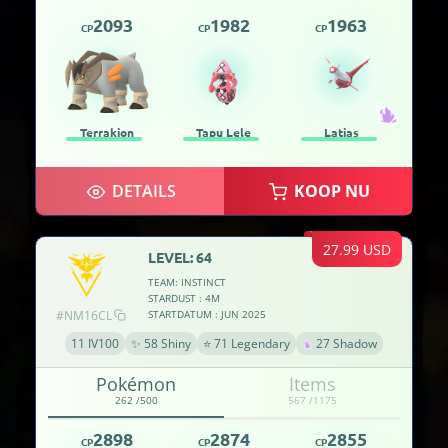
2093
1982
1963
CP
CP
CP
Terrakion
Tapu Lele
Latias
DETAILS
KOOP NU
27.99 USD
LEVEL: 64
TEAM: INSTINCT
STARDUST : 4M
#NM16CL
STARTDATUM : JUN 2025
11 IV100
✨ 58 Shiny
⭐ 71 Legendary
27 Shadow
Pokémon
Items
262 /500
567 /1175
2898
2874
2855
CP
CP
CP