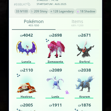
#E6BLH7
STARTDATUM : AUG 2025
33 IV100
✨ 209 Shiny
⭐ 128 Legendary
18 Shadow
Pokémon
Items
403 /550
689 /1200
4042
2698
2671
CP
CP
CP
Lunala
Zamazenta
Darkrai
2110
2089
2038
CP
CP
CP
Heatran
Lugia
Kyurem
2005
1911
1876
CP
CP
CP