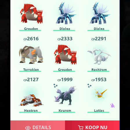
Groudon
Dialga
Dialga
2616
2333
2291
CP
CP
CP
Terrakion
Groudon
Reshiram
2127
1999
1953
CP
CP
CP
Heatran
Kyurem
Latias
DETAILS
KOOP NU