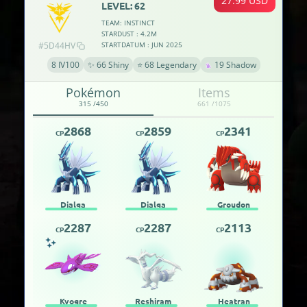
27.99 USD
LEVEL: 62
TEAM: INSTINCT
STARDUST : 4.2M
#5D44HV
STARTDATUM : JUN 2025
8 IV100
✨ 66 Shiny
⭐ 68 Legendary
19 Shadow
Pokémon
Items
315 /450
661 /1075
2868
2859
2341
CP
CP
CP
Dialga
Dialga
Groudon
2287
2287
2113
CP
CP
CP
Kyogre
Reshiram
Heatran