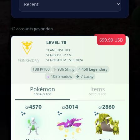
12 accounts gevonden
699.99 USD
LEVEL: 78
TEAM: INSTINCT
STARDUST : 2.1M
#ONXFZD
STARTDATUM : SEP 2024
188 IV100
✨ 936 Shiny
⭐ 458 Legendary
108 Shadow
🍀 7 Lucky
Pokémon
Items
1934 /2100
5230 /2200
4570
3014
2860
CP
CP
CP
Mewtwo
Kyogre
Groudon