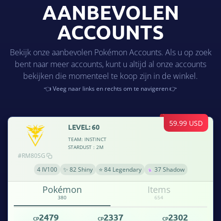
AANBEVOLEN
ACCOUNTS
Bekijk onze aanbevolen Pokémon Accounts. Als u op zoek
bent naar meer accounts, kunt u altijd al onze accounts
bekijken die momenteel te koop zijn in de winkel.
👈 Veeg naar links en rechts om te navigeren 👉
59.99 USD
LEVEL: 60
TEAM: INSTINCT
STARDUST : 2M
#RM80SG
4 IV100
✨ 82 Shiny
⭐ 84 Legendary
37 Shadow
Pokémon
Items
380
654
2479
2337
2302
CP
CP
CP