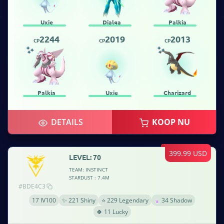
Uxie
Dialga
Palkia
2244
2019
2013
CP
CP
CP
Palkia
Uxie
Charizard
DETAILS
KOOP NU
399.99 USD
LEVEL: 70
TEAM: INSTINCT
STARDUST : 7.4M
#BDE4C3
17 IV100
✨ 221 Shiny
⭐ 229 Legendary
34 Shadow
🍀 11 Lucky