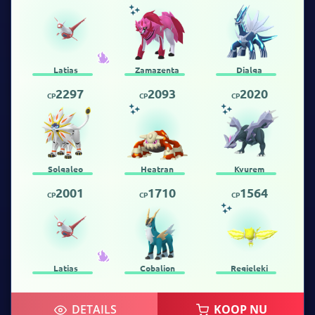
Latias
Zamazenta
Dialga
2297
2093
2020
CP
CP
CP
Solgaleo
Heatran
Kyurem
2001
1710
1564
CP
CP
CP
Latias
Cobalion
Regieleki
DETAILS
KOOP NU