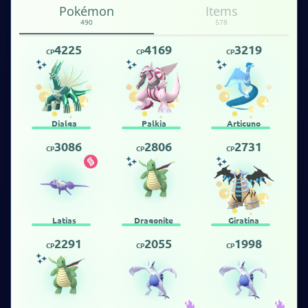
Pokémon
Items
490
578
4225
4169
3219
CP
CP
CP
Dialga
Palkia
Articuno
3086
2806
2731
CP
CP
CP
Latias
Dragonite
Giratina
2291
2055
1998
CP
CP
CP