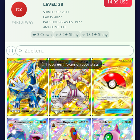
14.99 USD
LEVEL: 38
TCG
SHINEDUST: 251K
CARDS: 4027
#4R10TW
PACK HOURGLASSES: 1977
46% COMPLETE
👑 3 Crown
✨ 8 2★ Shiny
✨ 18 1★ Shiny
👆 Tik op een Pokémon voor stats