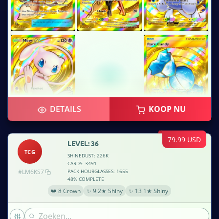
DETAILS
KOOP NU
79.99 USD
LEVEL: 36
TCG
SHINEDUST: 226K
CARDS: 3491
#LM6KS7
PACK HOURGLASSES: 1655
48% COMPLETE
👑 8 Crown
✨ 9 2★ Shiny
✨ 13 1★ Shiny