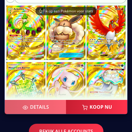
👆 Tik op een Pokémon voor stats
DETAILS
KOOP NU
BEKIJK ALLE ACCOUNTS