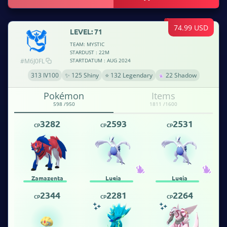
74.99 USD
LEVEL: 71
TEAM: MYSTIC
STARDUST : 22M
#M6J0FL
STARTDATUM : AUG 2024
313 IV100
✨ 125 Shiny
⭐ 132 Legendary
22 Shadow
Pokémon
Items
598 /950
1811 /1600
3282
2593
2531
CP
CP
CP
Zamazenta
Lugia
Lugia
2344
2281
2264
CP
CP
CP