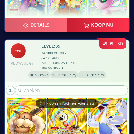
DETAILS
KOOP NU
49.99 USD
LEVEL: 39
TCG
SHINEDUST: 283K
CARDS: 4412
#BDW5U3
PACK HOURGLASSES: 1856
48% COMPLETE
👑 6 Crown
✨ 12 2★ Shiny
✨ 13 1★ Shiny
👆 Tik op een Pokémon voor stats