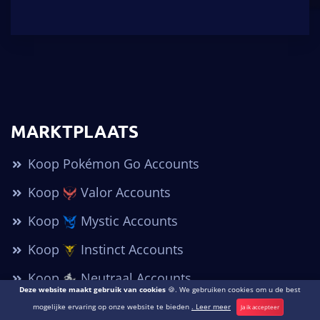
MARKTPLAATS
Koop Pokémon Go Accounts
Koop
Valor Accounts
Koop
Mystic Accounts
Koop
Instinct Accounts
Koop
Neutraal Accounts
Deze website maakt gebruik van cookies
🍪. We gebruiken cookies om u de best
Waarom Pokémon Go Accounts kopen?
mogelijke ervaring op onze website te bieden
. Leer meer
Ja ik accepteer