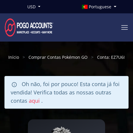
USD
Portuguese
Início
Comprar Contas Pokémon GO
Conta: EZ7U6I
Oh não, foi por pouco! Esta conta já foi
vendida! Verifica todas as nossas outras
contas
aqui
.