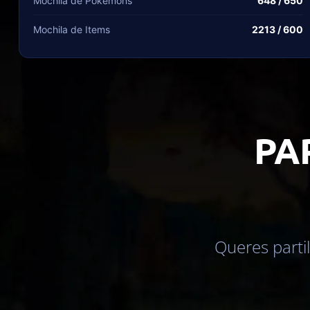
Mochila de Pokémons
648 / 650
Mochila de Items
2213 / 600
PA
Queres parti