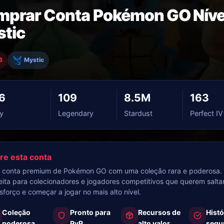
prar Conta Pokémon GO Níve
tic
6
Mystic
6
109
8.5M
163
y
Legendary
Stardust
Perfect IV
re esta conta
conta premium de Pokémon GO com uma coleção rara e poderosa.
eita para colecionadores e jogadores competitivos que querem salta
sforço e começar a jogar no mais alto nível.
Coleção
Pronto para
Recursos de
Histó
poderosa
PvP
alto valor
segu