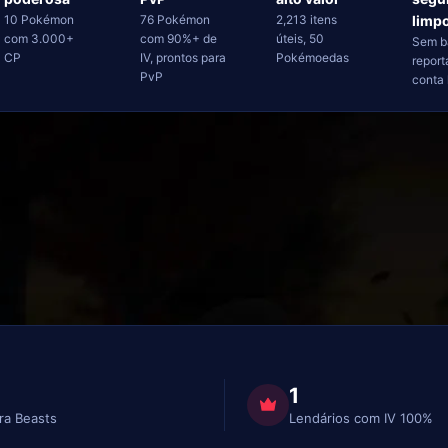
10 Pokémon
76 Pokémon
2,213 itens
limp
com 3.000+
com 90%+ de
úteis, 50
Sem b
CP
IV, prontos para
Pokémoedas
report
PvP
conta 
1
ra Beasts
Lendários com IV 100%