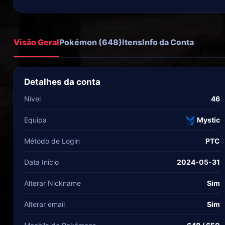
Visão Geral
Pokémon (648)
Itens
Info da Conta
Detalhes da conta
Nível
46
Equipa
Mystic
Método de Login
PTC
Data Início
2024-05-31
Alterar Nickname
Sim
Alterar email
Sim