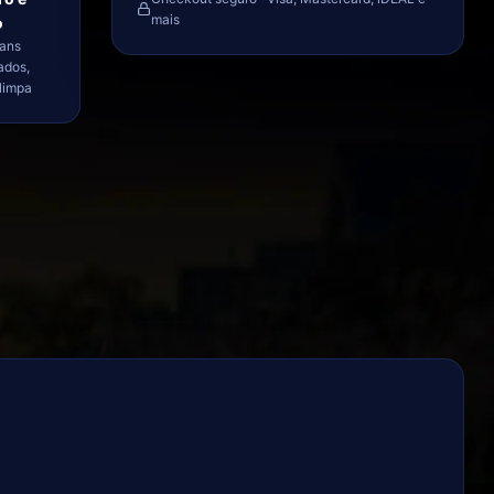
mais
o
ans
ados,
limpa