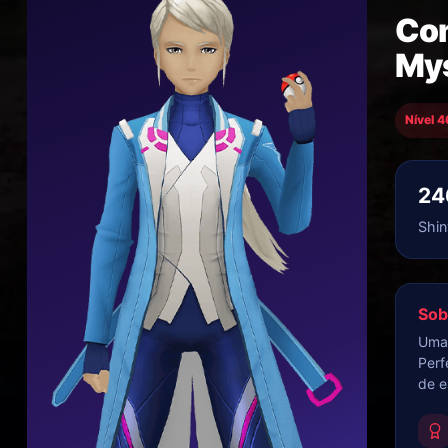
Com
Mys
Nível 4
24
Shin
Sob
Uma 
Perf
de e