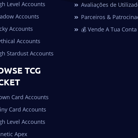
gh Level Accounts
Avaliações de Utiliza
adow Accounts
Parceiros & Patrocina
cky Accounts
💰 Vende A Tua Conta
thical Accounts
gh Stardust Accounts
OWSE TCG
CKET
own Card Accounts
iny Card Accounts
gh Level Accounts
netic Apex