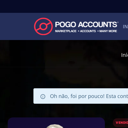
IN
Iní
Oh não, foi por pouco! Esta cont
VENDI