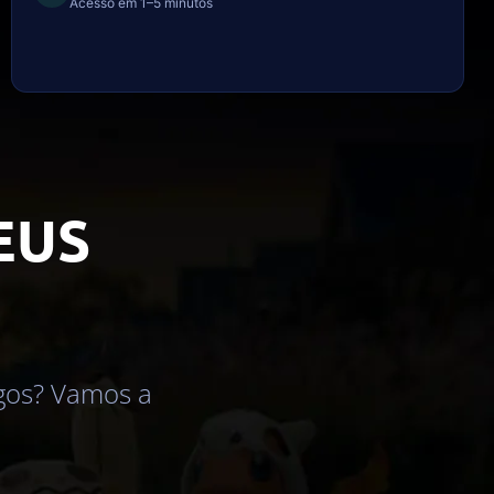
Acesso em 1–5 minutos
EUS
igos? Vamos a