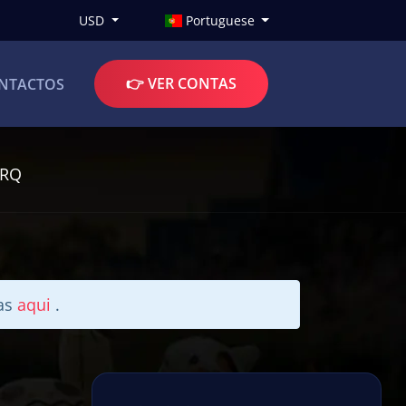
USD
Portuguese
👉 VER CONTAS
NTACTOS
SRQ
tas
aqui
.