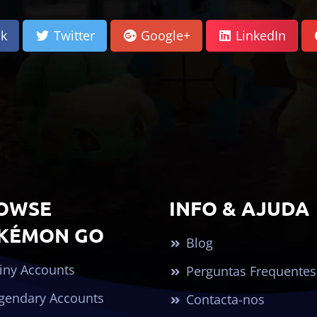
k
Twitter
Google+
LinkedIn
OWSE
INFO & AJUDA
KÉMON GO
Blog
iny Accounts
Perguntas Frequentes
gendary Accounts
Contacta-nos