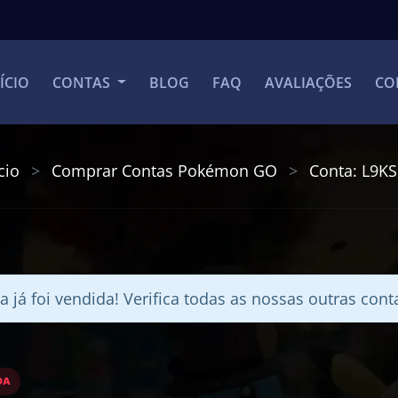
ÍCIO
CONTAS
BLOG
FAQ
AVALIAÇÕES
CO
cio
Comprar Contas Pokémon GO
Conta: L9K
a já foi vendida! Verifica todas as nossas outras con
DA