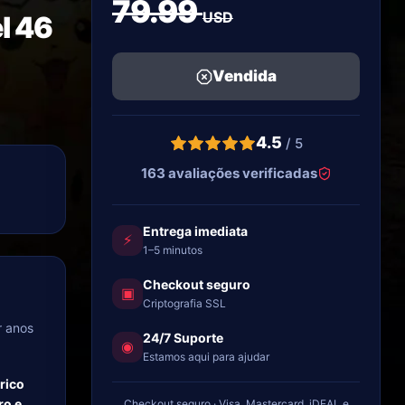
79.99
USD
l 46
Vendida
4.5
/ 5
163 avaliações verificadas
Entrega imediata
⚡
1–5 minutos
Checkout seguro
▣
Criptografia SSL
r anos
24/7 Suporte
◉
Estamos aqui para ajudar
rico
ro e
Checkout seguro · Visa, Mastercard, iDEAL e