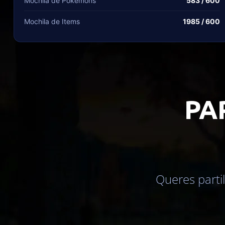
Mochila de Pokémons
583 / 600
Mochila de Items
1985 / 600
PA
Queres parti