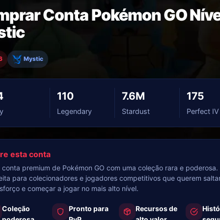
prar Conta Pokémon GO Níve
tic
6
Mystic
4
110
7.6M
175
y
Legendary
Stardust
Perfect IV
re esta conta
conta premium de Pokémon GO com uma coleção rara e poderosa.
eita para colecionadores e jogadores competitivos que querem salta
sforço e começar a jogar no mais alto nível.
Coleção
Pronto para
Recursos de
Histó
poderosa
PvP
alto valor
segu