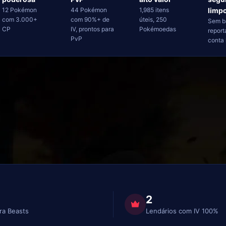
12 Pokémon
44 Pokémon
1,985 itens
limp
com 3.000+
com 90%+ de
úteis, 250
Sem b
CP
IV, prontos para
Pokémoedas
report
PvP
conta 
2
ra Beasts
Lendários com IV 100%