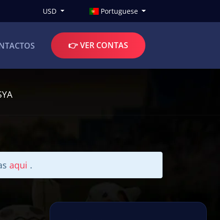
USD
Portuguese
👉 VER CONTAS
NTACTOS
SYA
tas
aqui
.