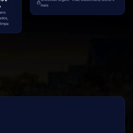
mais
o
ans
ados,
limpa