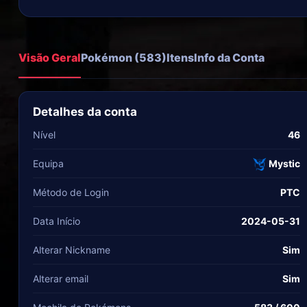
Visão Geral
Pokémon (583)
Itens
Info da Conta
Detalhes da conta
Nível
46
Equipa
Mystic
Método de Login
PTC
Data Início
2024-05-31
Alterar Nickname
Sim
Alterar email
Sim