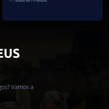
Acesso em 1–5 minutos
EUS
igos? Vamos a