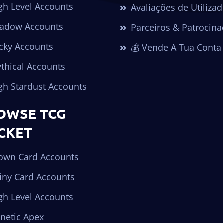
gh Level Accounts
Avaliações de Utiliza
adow Accounts
Parceiros & Patrocina
cky Accounts
💰 Vende A Tua Conta
thical Accounts
gh Stardust Accounts
OWSE TCG
CKET
own Card Accounts
iny Card Accounts
gh Level Accounts
netic Apex