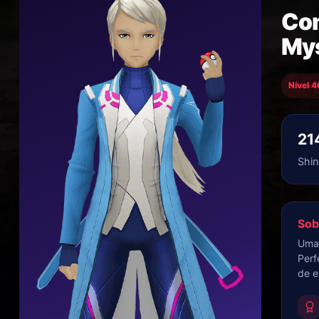
Com
Mys
Nível 4
21
Shin
Sob
Uma 
Perf
de e