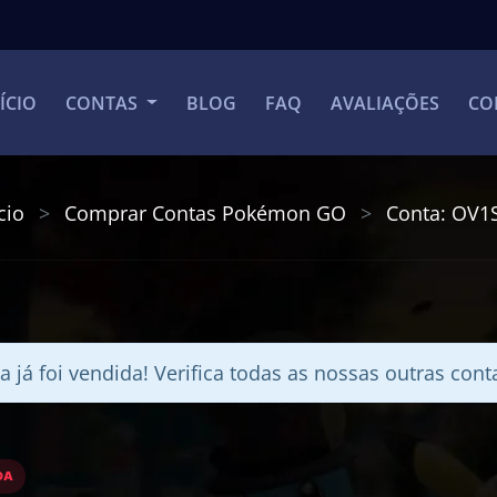
ÍCIO
CONTAS
BLOG
FAQ
AVALIAÇÕES
CO
cio
Comprar Contas Pokémon GO
Conta: OV1
a já foi vendida! Verifica todas as nossas outras con
DA