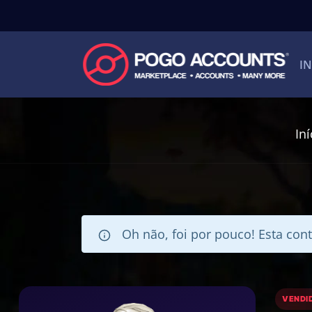
IN
Iní
Oh não, foi por pouco! Esta cont
VENDI