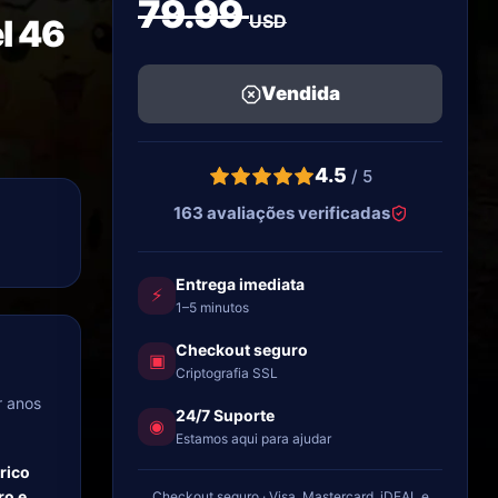
79.99
USD
l 46
Vendida
4.5
/ 5
163 avaliações verificadas
Entrega imediata
⚡
1–5 minutos
Checkout seguro
▣
Criptografia SSL
r anos
24/7 Suporte
◉
Estamos aqui para ajudar
rico
ro e
Checkout seguro · Visa, Mastercard, iDEAL e