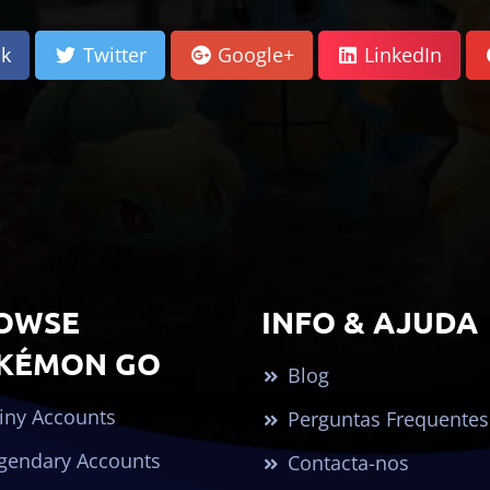
k
Twitter
Google+
LinkedIn
OWSE
INFO & AJUDA
KÉMON GO
Blog
iny Accounts
Perguntas Frequentes
gendary Accounts
Contacta-nos