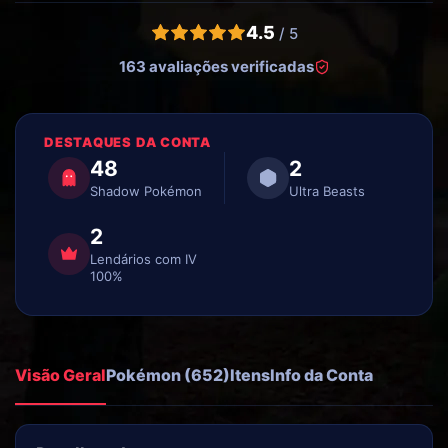
4.5
/ 5
163 avaliações verificadas
DESTAQUES DA CONTA
48
2
Shadow Pokémon
Ultra Beasts
2
Lendários com IV
100%
Visão Geral
Pokémon (652)
Itens
Info da Conta