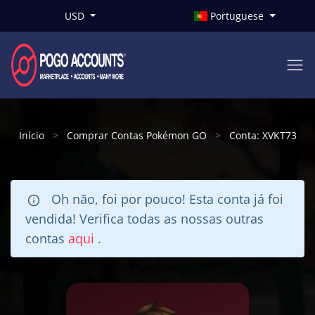
USD
Portuguese
Início
Comprar Contas Pokémon GO
Conta: XVKT73
Oh não, foi por pouco! Esta conta já foi
vendida! Verifica todas as nossas outras
contas
aqui
.