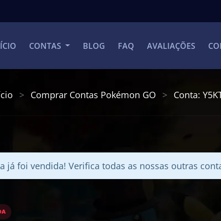
ÍCIO
CONTAS
BLOG
FAQ
AVALIAÇÕES
CO
ício
Comprar Contas Pokémon GO
Conta: Y5K
a já foi vendida! Verifica todas as nossas outras con
DA