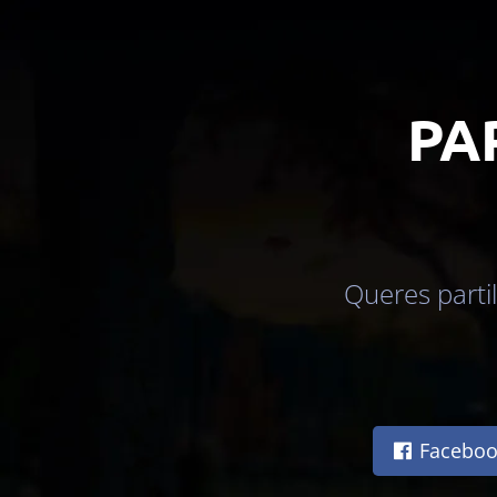
PA
Queres parti
Faceboo