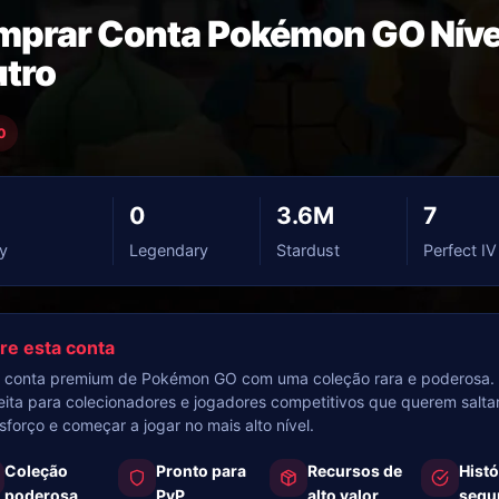
prar Conta Pokémon GO Níve
tro
0
0
3.6M
7
y
Legendary
Stardust
Perfect IV
re esta conta
conta premium de Pokémon GO com uma coleção rara e poderosa.
eita para colecionadores e jogadores competitivos que querem salta
sforço e começar a jogar no mais alto nível.
Coleção
Pronto para
Recursos de
Histó
poderosa
PvP
alto valor
segu