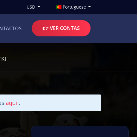
USD
Portuguese
👉 VER CONTAS
NTACTOS
TKI
tas
aqui
.