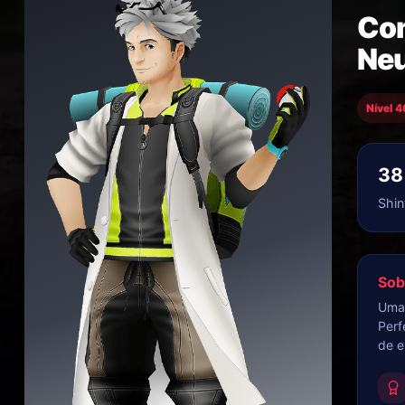
Com
Neu
Nível 4
38
Shin
Sob
Uma 
Perf
de e