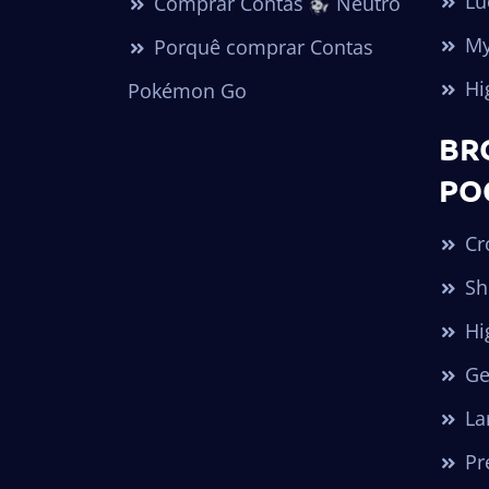
Lu
Comprar Contas
Neutro
My
Porquê comprar Contas
Hi
Pokémon Go
BR
PO
Cr
Sh
Hi
Ge
Lar
Pr