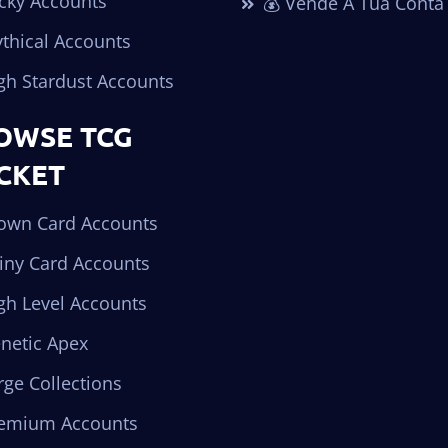
cky Accounts
💰 Vende A Tua Conta
thical Accounts
gh Stardust Accounts
OWSE TCG
CKET
own Card Accounts
iny Card Accounts
gh Level Accounts
netic Apex
ge Collections
emium Accounts