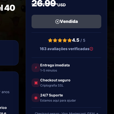
26.99
USD
l 40
Vendida
4.5
/ 5
163 avaliações verificadas
Entrega imediata
⚡
1–5 minutos
Checkout seguro
▣
Criptografia SSL
r anos
24/7 Suporte
◉
Estamos aqui para ajudar
rico
ro e
Checkout seguro · Visa, Mastercard, iDEAL e