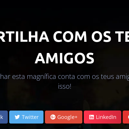
RTILHA COM OS T
AMIGOS
lhar esta magnífica conta com os teus am
isso!
k
Twitter
Google+
LinkedIn