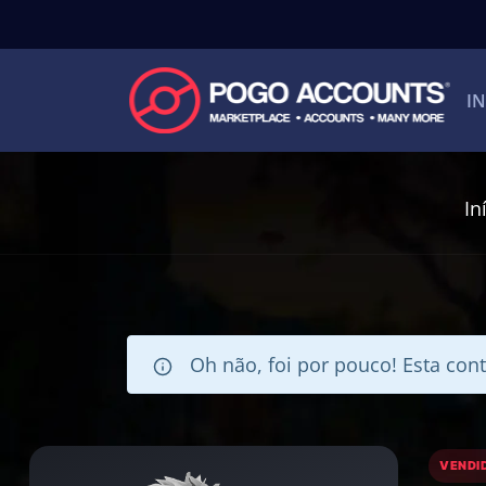
IN
In
Oh não, foi por pouco! Esta cont
VENDI