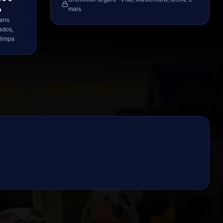
o
mais
ans
ados,
limpa