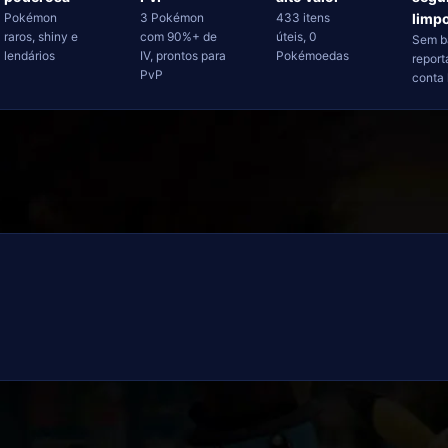
Pokémon
3 Pokémon
433 itens
limp
raros, shiny e
com 90%+ de
úteis, 0
Sem b
lendários
IV, prontos para
Pokémoedas
report
PvP
conta 