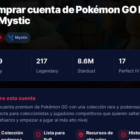
prar cuenta de Pokémon GO 
Mystic
0
Mystic
9
217
8.6M
17
y
Legendary
Stardust
Perfect IV
re esta cuenta
cuenta premium de Pokémon GO con una colección rara y poderosa
ecta para coleccionistas y jugadores competitivos que quieren salta
sfuerzo y empezar a jugar al más alto nivel.
Colección
Lista para
Recursos de
Histo
poderosa
PvP
alto valor
segu