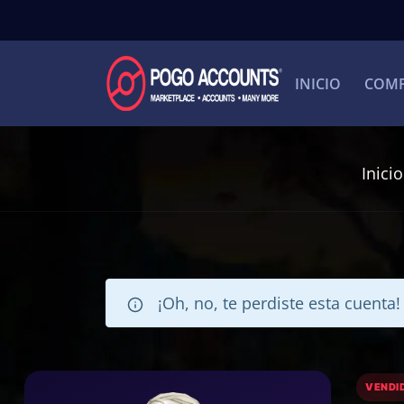
INICIO
COMP
Inicio
¡Oh, no, te perdiste esta cuenta
VENDI