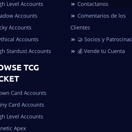
gh Level Accounts
Contactanos
adow Accounts
Comentarios de los
cky Accounts
Clientes
thical Accounts
🤝 Socios y Patrocina
gh Stardust Accounts
💰 Vende tu Cuenta
OWSE TCG
CKET
own Card Accounts
iny Card Accounts
gh Level Accounts
netic Apex