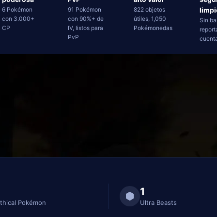
6 Pokémon
91 Pokémon
822 objetos
limpi
con 3.000+
con 90%+ de
útiles, 1,050
Sin b
CP
IV, listos para
Pokémonedas
report
PvP
cuenta
1
thical Pokémon
Ultra Beasts