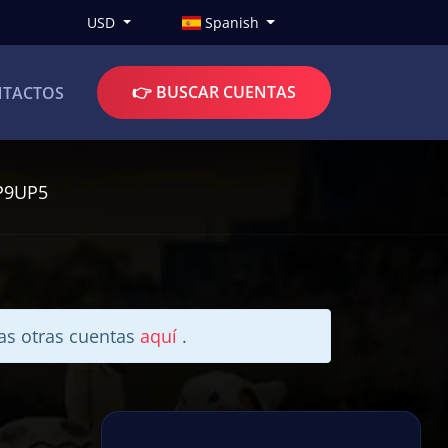
USD
Spanish
👉 BUSCAR CUENTAS
TACTOS
P9UP5
ras otras cuentas
aquí
.