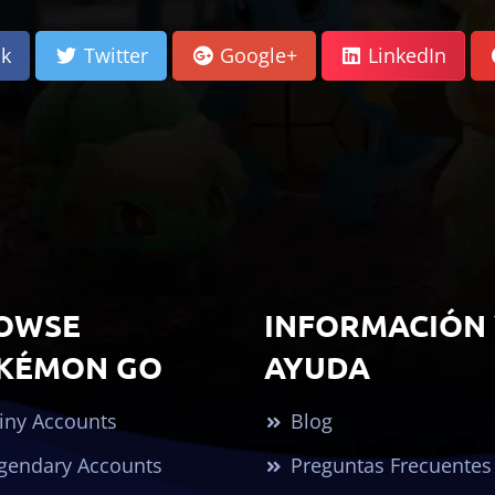
k
Twitter
Google+
LinkedIn
OWSE
INFORMACIÓN
KÉMON GO
AYUDA
iny Accounts
Blog
gendary Accounts
Preguntas Frecuentes