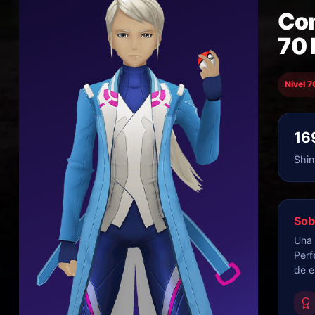
Com
70 
Nivel 7
16
Shin
Sob
Una 
Perf
de e