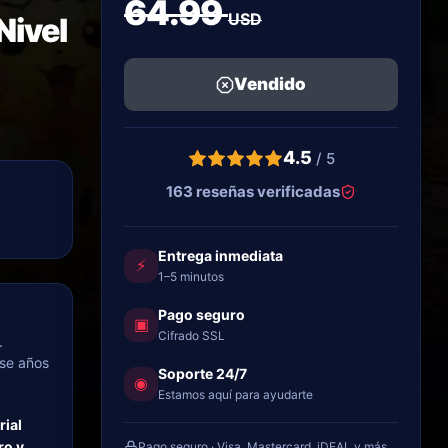
64.99
USD
Nivel
Vendido
4.5
/ 5
163 reseñas verificadas
Entrega inmediata
⚡
1–5 minutos
Pago seguro
▣
Cifrado SSL
.
rse años
Soporte 24/7
◉
Estamos aquí para ayudarte
rial
ro y
Pago seguro · Visa, Mastercard, iDEAL y más