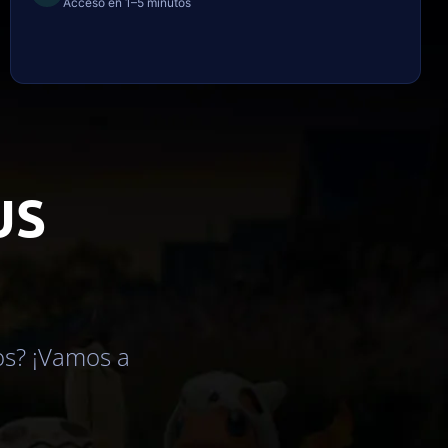
Acceso en 1–5 minutos
US
os? ¡Vamos a