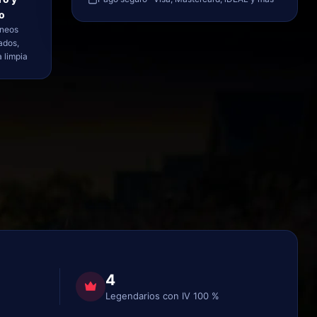
o
aneos
ados,
 limpia
4
Legendarios con IV 100 %