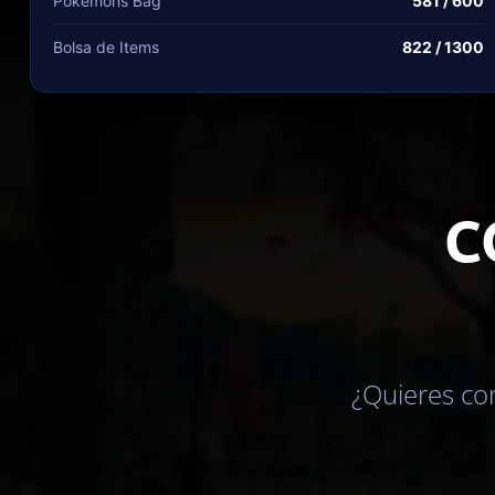
Pokémons Bag
581 / 600
Bolsa de Items
822 / 1300
C
¿Quieres co