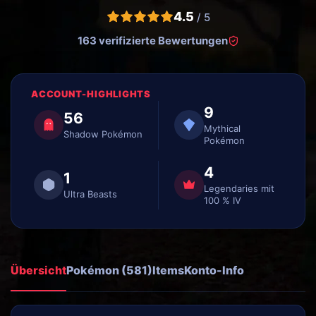
4.5
/ 5
163 verifizierte Bewertungen
ACCOUNT-HIGHLIGHTS
9
56
Mythical
Shadow Pokémon
Pokémon
4
1
Legendaries mit
Ultra Beasts
100 % IV
Übersicht
Pokémon (581)
Items
Konto-Info