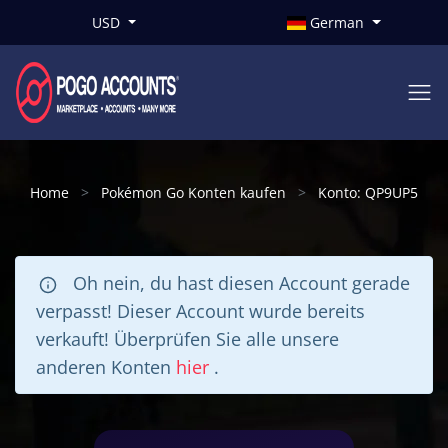
USD
German
Home
Pokémon Go Konten kaufen
Konto: QP9UP5
Oh nein, du hast diesen Account gerade
verpasst! Dieser Account wurde bereits
verkauft! Überprüfen Sie alle unsere
anderen Konten
hier
.