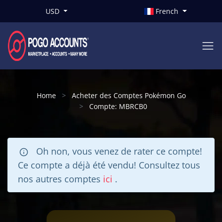
USD
French
Home
Acheter des Comptes Pokémon Go
Compte: MBRCB0
Oh non, vous venez de rater ce compte!
Ce compte a déjà été vendu! Consultez tous
nos autres comptes
ici
.