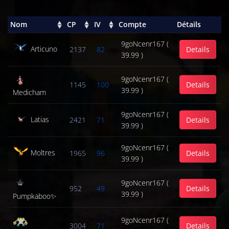
Nom
CP
IV
Compte
Détails
9goNcenr167 (
Articuno
2137
82
Details
39.99 )
9goNcenr167 (
1145
100
Details
39.99 )
Medicham
9goNcenr167 (
Latias
2421
71
Details
39.99 )
9goNcenr167 (
Moltres
1965
96
Details
39.99 )
9goNcenr167 (
952
49
Details
39.99 )
Pumpkaboo✨
9goNcenr167 (
3004
71
Details