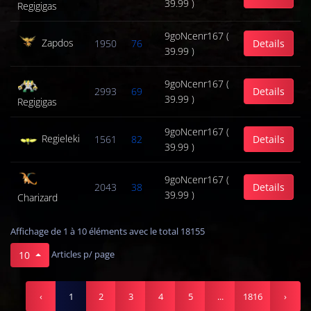
39.99 )
Regigigas
9goNcenr167 (
Zapdos
1950
76
Details
39.99 )
9goNcenr167 (
2993
69
Details
39.99 )
Regigigas
9goNcenr167 (
Regieleki
1561
82
Details
39.99 )
9goNcenr167 (
2043
38
Details
39.99 )
Charizard
Affichage de 1 à 10 éléments avec le total 18155
Articles p/ page
10
‹
1
2
3
4
5
...
1816
›