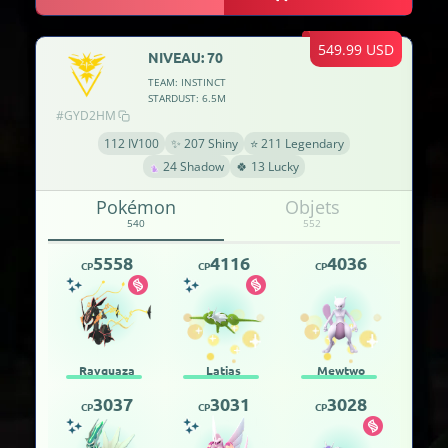
549.99 USD
NIVEAU: 70
TEAM: INSTINCT
STARDUST: 6.5M
#GYD2HM
112 IV100
✨ 207 Shiny
⭐ 211 Legendary
24 Shadow
🍀 13 Lucky
Pokémon
Objets
540
552
5558
4116
4036
CP
CP
CP
Rayquaza
Latias
Mewtwo
3037
3031
3028
CP
CP
CP