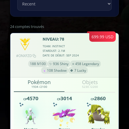
24 comptes trouvés
699.99 USD
NIVEAU: 78
TEAM: INSTINCT
STARDUST: 2.1M
#ONXFZD
DATE DE DÉBUT: SEP 2024
188 IV100
✨ 936 Shiny
⭐ 458 Legendary
108 Shadow
🍀 7 Lucky
Pokémon
Objets
1934 /2100
5230 /2200
4570
3014
2860
CP
CP
CP
Mewtwo
Kyogre
Groudon