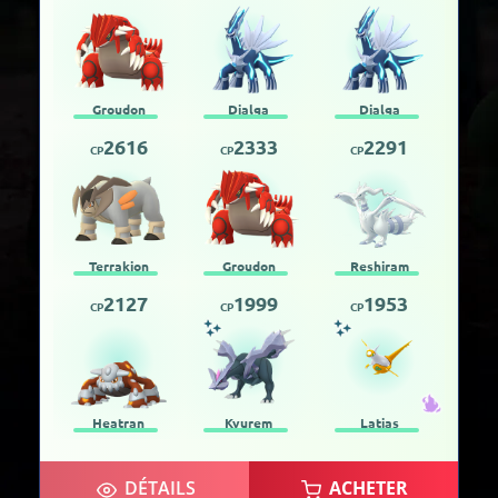
Groudon
Dialga
Dialga
2616
2333
2291
CP
CP
CP
Terrakion
Groudon
Reshiram
2127
1999
1953
CP
CP
CP
Heatran
Kyurem
Latias
DÉTAILS
ACHETER