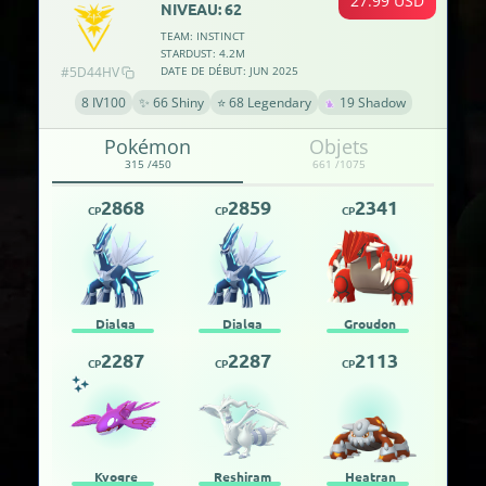
27.99 USD
NIVEAU: 62
TEAM: INSTINCT
STARDUST: 4.2M
#5D44HV
DATE DE DÉBUT: JUN 2025
8 IV100
✨ 66 Shiny
⭐ 68 Legendary
19 Shadow
Pokémon
Objets
315 /450
661 /1075
2868
2859
2341
CP
CP
CP
Dialga
Dialga
Groudon
2287
2287
2113
CP
CP
CP
Kyogre
Reshiram
Heatran