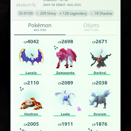
#E6BLH7
DATE DE DÉBUT: AUG 2025
33 IV100
✨ 209 Shiny
⭐ 128 Legendary
18 Shadow
Pokémon
Objets
403 /550
689 /1200
4042
2698
2671
CP
CP
CP
Lunala
Zamazenta
Darkrai
2110
2089
2038
CP
CP
CP
Heatran
Lugia
Kyurem
2005
1911
1876
CP
CP
CP