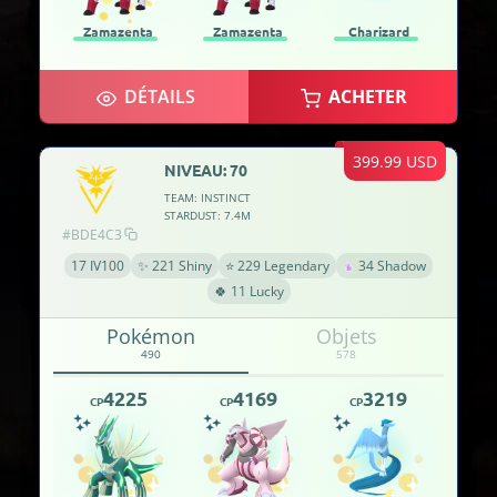
Zamazenta
Zamazenta
Charizard
DÉTAILS
ACHETER
399.99 USD
NIVEAU: 70
TEAM: INSTINCT
STARDUST: 7.4M
#BDE4C3
17 IV100
✨ 221 Shiny
⭐ 229 Legendary
34 Shadow
🍀 11 Lucky
Pokémon
Objets
490
578
4225
4169
3219
CP
CP
CP