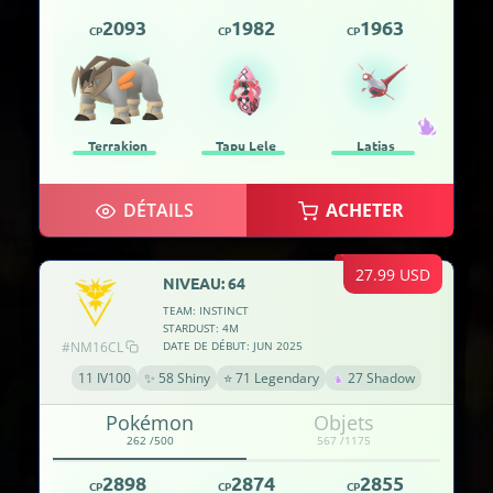
2093
1982
1963
CP
CP
CP
Terrakion
Tapu Lele
Latias
DÉTAILS
ACHETER
27.99 USD
NIVEAU: 64
TEAM: INSTINCT
STARDUST: 4M
#NM16CL
DATE DE DÉBUT: JUN 2025
11 IV100
✨ 58 Shiny
⭐ 71 Legendary
27 Shadow
Pokémon
Objets
262 /500
567 /1175
2898
2874
2855
CP
CP
CP