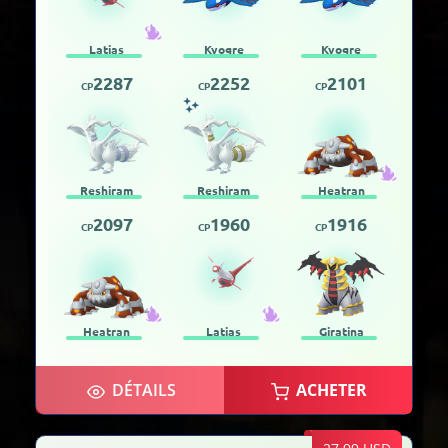
Latias
Kyogre
Kyogre
2287
2252
2101
CP
CP
CP
Reshiram
Reshiram
Heatran
2097
1960
1916
CP
CP
CP
Heatran
Latias
Giratina
DÉTAILS
ACHETER