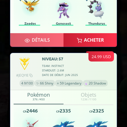
Zapdos
Genesect
Thundurus
DÉTAILS
ACHETER
24.99 USD
NIVEAU: 57
TEAM: INSTINCT
STARDUST: 2.6M
#JEQYIE
DATE DE DÉBUT: JUN 2025
4 IV100
✨ 66 Shiny
⭐ 59 Legendary
20 Shadow
Pokémon
Objets
376 /450
1236 /1100
2446
2335
2325
CP
CP
CP