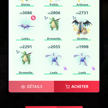
Dialga
Palkia
Articuno
3086
2806
2731
CP
CP
CP
Latias
Dragonite
Giratina
2291
2055
1998
CP
CP
CP
Dragonite
Lugia
Lugia
DÉTAILS
ACHETER