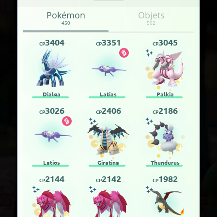
Pokémon
Objets
450
502
3404
3351
3045
CP
CP
CP
Dialga
Latias
Palkia
3026
2406
2186
CP
CP
CP
Latios
Giratina
Thundurus
2144
2142
1982
CP
CP
CP