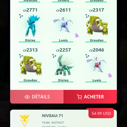
2771
2611
2317
CP
CP
CP
Dialga
Lugia
Groudon
2313
2257
2046
CP
CP
CP
Groudon
Dialga
Lugia
DÉTAILS
ACHETER
54.99 USD
NIVEAU: 71
TEAM: INSTINCT
STARDUST: 14.7M