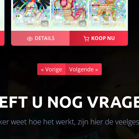
×2
×2
DETAILS
KOOP NU
« Vorige
Volgende »
×2
EFT U NOG VRAG
eker weet hoe het werkt, zijn hier de veelge