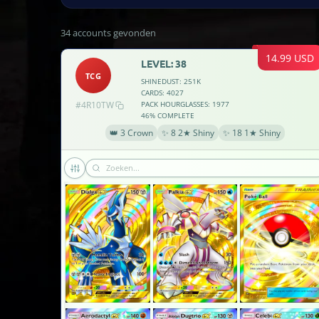
34 accounts gevonden
14.99 USD
LEVEL: 38
TCG
SHINEDUST: 251K
CARDS: 4027
#4R10TW
PACK HOURGLASSES: 1977
46% COMPLETE
👑 3 Crown
✨ 8 2★ Shiny
✨ 18 1★ Shiny