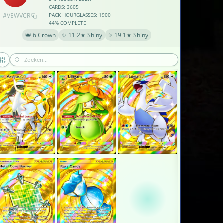
CARDS: 3605
#VEWVCR
PACK HOURGLASSES: 1900
×2
44% COMPLETE
👑 6 Crown
✨ 11 2★ Shiny
✨ 19 1★ Shiny