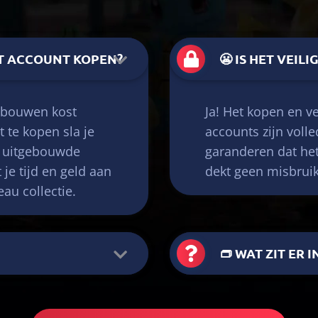
T ACCOUNT KOPEN?
😬 IS HET VEI
pbouwen kost
Ja! Het kopen en ve
 te kopen sla je
accounts zijn volle
g uitgebouwde
garanderen dat het
je tijd en geld aan
dekt geen misbrui
au collectie.
👝 WAT ZIT ER 