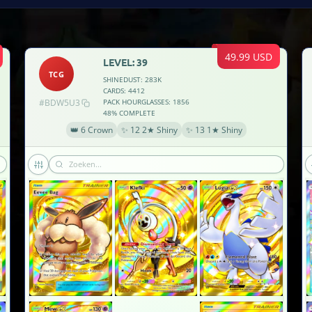
49.99 USD
LEVEL: 39
TCG
SHINEDUST: 283K
CARDS: 4412
#BDW5U3
PACK HOURGLASSES: 1856
48% COMPLETE
👑 6 Crown
✨ 12 2★ Shiny
✨ 13 1★ Shiny