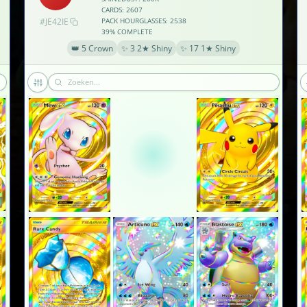
CARDS: 2607
#JE42IE
PACK HOURGLASSES: 2538
39% COMPLETE
👑 5 Crown
✨ 3 2★ Shiny
✨ 17 1★ Shiny