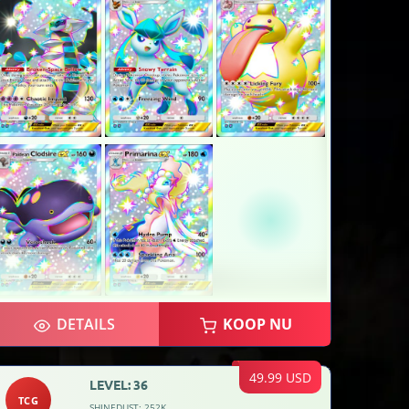
DETAILS
KOOP NU
49.99 USD
LEVEL: 36
TCG
SHINEDUST: 252K