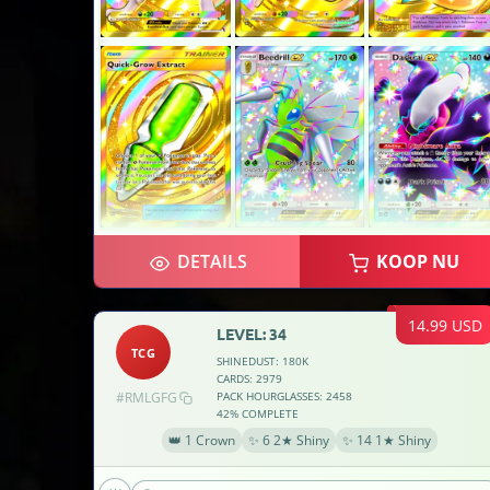
DETAILS
KOOP NU
14.99 USD
LEVEL: 34
TCG
SHINEDUST: 180K
CARDS: 2979
#RMLGFG
PACK HOURGLASSES: 2458
42% COMPLETE
👑 1 Crown
✨ 6 2★ Shiny
✨ 14 1★ Shiny