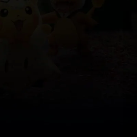
×2
×2