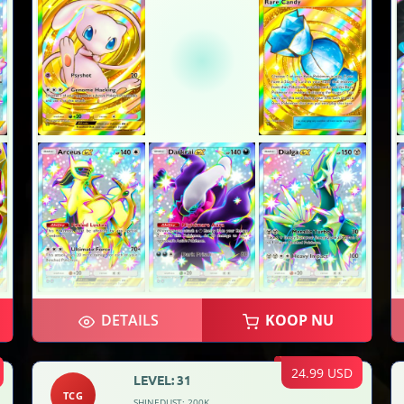
DETAILS
KOOP NU
24.99 USD
LEVEL: 31
TCG
SHINEDUST: 200K