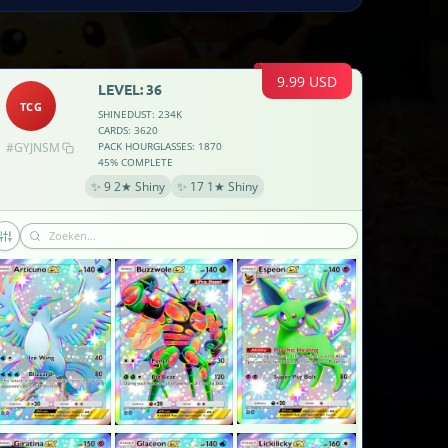
9.99 USD
LEVEL: 36
TCG
SHINEDUST: 234K
CARDS: 3620
#GYJNSM
PACK HOURGLASSES: 1870
45% COMPLETE
✨ 9 2★ Shiny
✨ 17 1★ Shiny