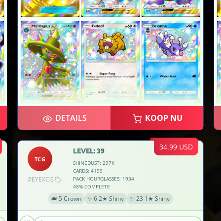
DETAILS
KOOP NU
34.99 USD
LEVEL: 39
TCG
SHINEDUST: 297K
CARDS: 4199
#EYEXCG
PACK HOURGLASSES: 1934
48% COMPLETE
👑 5 Crown
✨ 6 2★ Shiny
✨ 23 1★ Shiny