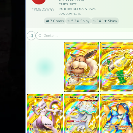
CARDS: 2877
#PMBDSW
PACK HOURGLASSES: 2526
39% COMPLETE
👑 7 Crown
✨ 5 2★ Shiny
✨ 14 1★ Shiny