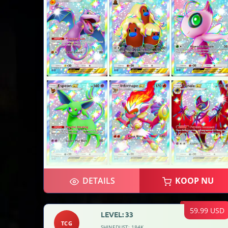
DETAILS
KOOP NU
59.99 USD
LEVEL: 33
TCG
SHINEDUST: 184K