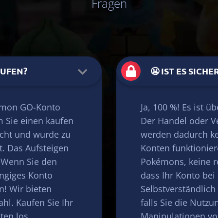
Fragen
AUFEN?
😬 IST ES SICH
kémon GO-Konto
Ja, 100 %! Es ist 
m Sie einen kaufen
Der Handel oder Ve
icht und wurde zu
werden dadurch k
t. Das Aufsteigen
Konten funktionie
! Wenn Sie den
Pokémons, keine r
angiges Konto
dass Ihr Konto bei 
n! Wir bieten
Selbstverständlich
hl. Kaufen Sie Ihr
falls Sie die Nutz
ten los.
Manipulationen v