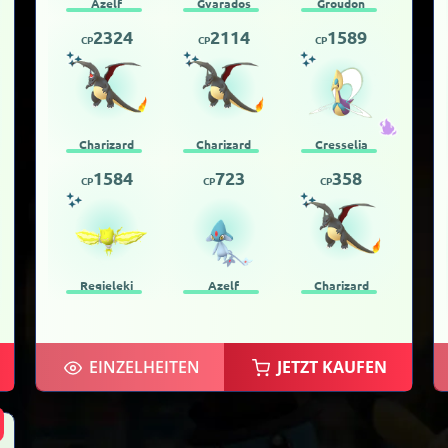
Azelf
Gyarados
Groudon
2324
2114
1589
CP
CP
CP
Charizard
Charizard
Cresselia
1584
723
358
CP
CP
CP
Regieleki
Azelf
Charizard
EINZELHEITEN
JETZT KAUFEN