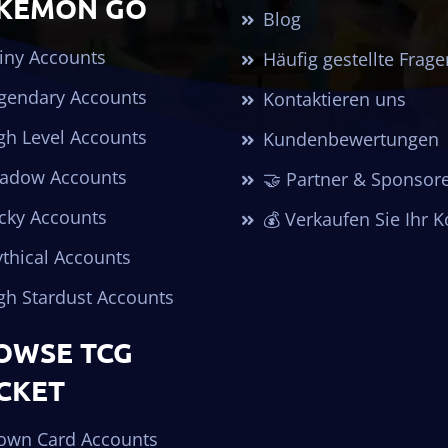
KÉMON GO
Blog
iny Accounts
Häufig gestellte Frage
gendary Accounts
Kontaktieren uns
gh Level Accounts
Kundenbewertungen
adow Accounts
🤝 Partner & Sponsor
cky Accounts
💰 Verkaufen Sie Ihr 
thical Accounts
gh Stardust Accounts
OWSE TCG
CKET
own Card Accounts