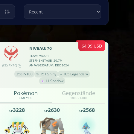
64.99 USD
NIVEAU: 70
TEAM: VALOR
STERNENSTAUB: 20.7M
#3XPXFG
ANFANGSDATUM: DEC 2024
358 IV100
✨ 151 Shiny
⭐ 105 Legendary
11 Shadow
Pokémon
Gegenstände
668 /900
1809 /1400
3228
2630
2568
CP
CP
CP