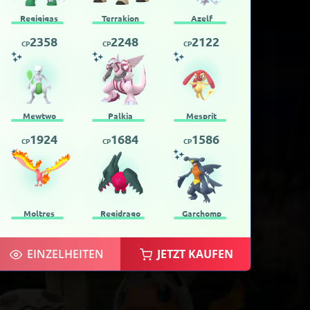
Regigigas
Terrakion
Azelf
2358
2248
2122
CP
CP
CP
Mewtwo
Palkia
Mesprit
1924
1684
1586
CP
CP
CP
Moltres
Regidrago
Garchomp
EINZELHEITEN
JETZT KAUFEN