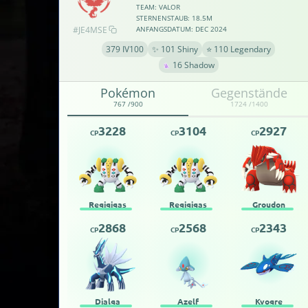
TEAM: VALOR
STERNENSTAUB: 18.5M
#JE4MSE
ANFANGSDATUM: DEC 2024
379 IV100
✨ 101 Shiny
⭐ 110 Legendary
16 Shadow
Pokémon
Gegenstände
767 /900
1724 /1400
3228
3104
2927
CP
CP
CP
Regigigas
Regigigas
Groudon
2868
2568
2343
CP
CP
CP
Dialga
Azelf
Kyogre