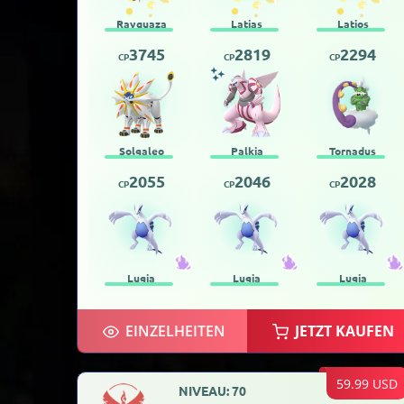
Rayquaza
Latias
Latios
3745
2819
2294
CP
CP
CP
Solgaleo
Palkia
Tornadus
2055
2046
2028
CP
CP
CP
Lugia
Lugia
Lugia
EINZELHEITEN
JETZT KAUFEN
59.99 USD
NIVEAU: 70