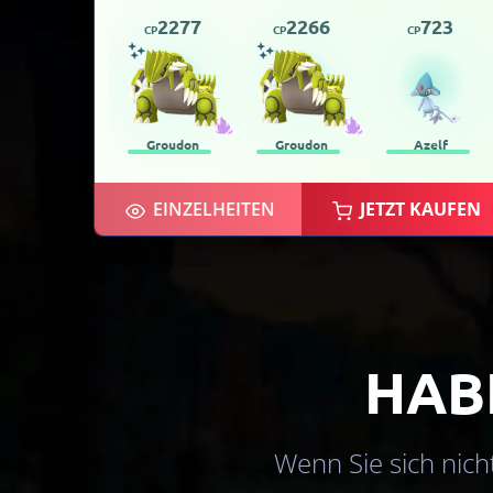
2277
2266
723
CP
CP
CP
Groudon
Groudon
Azelf
EINZELHEITEN
JETZT KAUFEN
HAB
Wenn Sie sich nicht