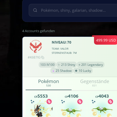
4 Accounts gefunden
499.99 USD
NIVEAU: 70
TEAM: VALOR
STERNENSTAUB: 7M
#K6B7IG
103 IV100
✨ 213 Shiny
⭐ 201 Legendary
25 Shadow
🍀 10 Lucky
Pokémon
Gegenstände
530
831
5553
4106
4043
CP
CP
CP