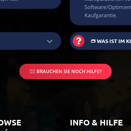
Software/Optimieru
Kaufgarantie.
👝 WAS IST IM
🤷‍♂️ BRAUCHEN SIE NOCH HILFE?
OWSE
INFO & HILFE