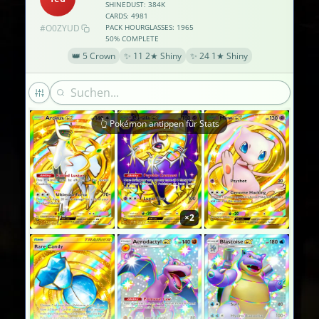
×2
SHINEDUST: 384K
CARDS: 4981
#O0ZYUD
PACK HOURGLASSES: 1965
50% COMPLETE
👑 5 Crown
✨ 11 2★ Shiny
✨ 24 1★ Shiny
👆 Pokémon antippen für Stats
×2