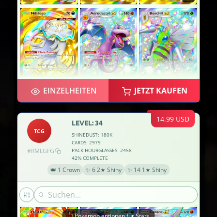
EINZELHEITEN
JETZT KAUFEN
14.99 USD
LEVEL: 34
TCG
SHINEDUST: 180K
CARDS: 2979
#RMLGFG
PACK HOURGLASSES: 2458
42% COMPLETE
👑 1 Crown
✨ 6 2★ Shiny
✨ 14 1★ Shiny
👆 Pokémon antippen für Stats