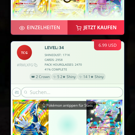
EINZELHEITEN
JETZT KAUFEN
6.99 USD
LEVEL: 34
TCG
SHINEDUST: 171K
CARDS: 2958
#RMLXFG
PACK HOURGLASSES: 2470
41% COMPLETE
👑 2 Crown
✨ 5 2★ Shiny
✨ 14 1★ Shiny
👆 Pokémon antippen für Stats
×2