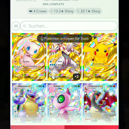
48% COMPLETE
👑 4 Crown
✨ 13 2★ Shiny
✨ 20 1★ Shiny
👆 Pokémon antippen für Stats
×2