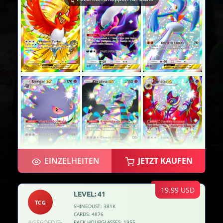
EINZELHEITEN
JETZT KAUFEN
19.99 USD
LEVEL: 41
TCG
SHINEDUST: 381K
CARDS: 4876
#GE6OFD
PACK HOURGLASSES: 1955