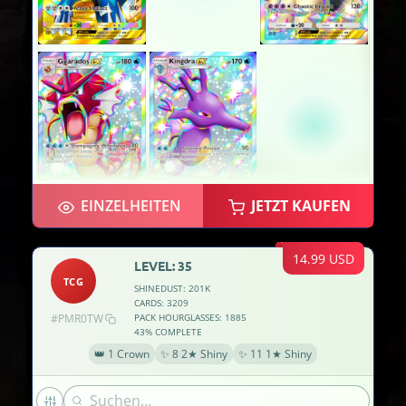
EINZELHEITEN
JETZT KAUFEN
14.99 USD
LEVEL: 35
TCG
SHINEDUST: 201K
CARDS: 3209
#PMR0TW
PACK HOURGLASSES: 1885
43% COMPLETE
👑 1 Crown
✨ 8 2★ Shiny
✨ 11 1★ Shiny