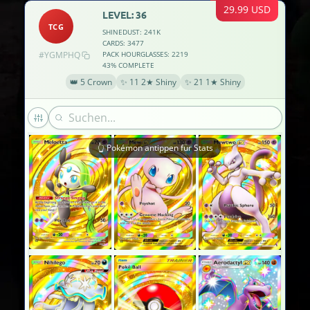
29.99 USD
LEVEL: 36
TCG
SHINEDUST: 241K
CARDS: 3477
#YGMPHQ
PACK HOURGLASSES: 2219
43% COMPLETE
👑 5 Crown
✨ 11 2★ Shiny
✨ 21 1★ Shiny
👆 Pokémon antippen für Stats