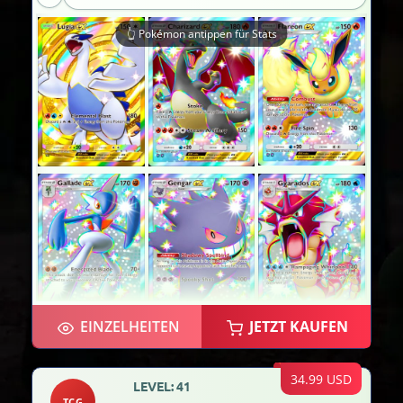
👆 Pokémon antippen für Stats
EINZELHEITEN
JETZT KAUFEN
×2
34.99 USD
LEVEL: 41
TCG