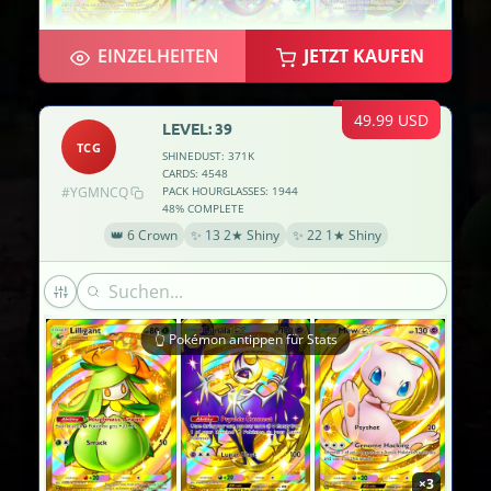
×3
EINZELHEITEN
JETZT KAUFEN
×2
49.99 USD
LEVEL: 39
TCG
SHINEDUST: 371K
CARDS: 4548
#YGMNCQ
PACK HOURGLASSES: 1944
48% COMPLETE
×2
👑 6 Crown
✨ 13 2★ Shiny
✨ 22 1★ Shiny
👆 Pokémon antippen für Stats
×3