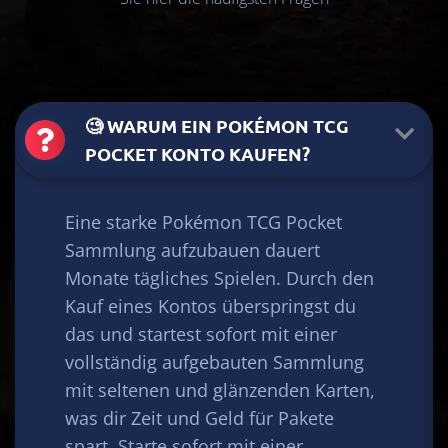
🧐 WARUM EIN POKÉMON TCG
POCKET KONTO KAUFEN?
Eine starke Pokémon TCG Pocket
Sammlung aufzubauen dauert
Monate tägliches Spielen. Durch den
Kauf eines Kontos überspringst du
×2
das und startest sofort mit einer
vollständig aufgebauten Sammlung
×2
mit seltenen und glänzenden Karten,
was dir Zeit und Geld für Pakete
spart. Starte sofort mit einer