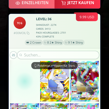
EINZELHEITEN
JETZT KAUFEN
×2
9.99 USD
LEVEL: 36
TCG
×3
SHINEDUST: 227K
CARDS: 3413
#00MOIL
PACK HOURGLASSES: 2701
43% COMPLETE
×2
👑 2 Crown
✨ 8 2★ Shiny
✨ 9 1★ Shiny
👆 Pokémon antippen für Stats