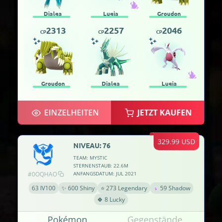
Dialga
Lugia
Groudon
2313
2257
2046
CP
CP
CP
Groudon
Dialga
Lugia
EINZELHEITEN
JETZT KAUFEN
329.99 USD
NIVEAU: 76
TEAM: MYSTIC
STERNENSTAUB: 22.6M
#0OQHAO
ANFANGSDATUM: JUL 2021
63 IV100
✨ 600 Shiny
⭐ 273 Legendary
59 Shadow
🍀 8 Lucky
Pokémon
Gegenstände