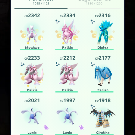
1095 /1125
1380 /1200
2342
2334
2316
CP
CP
CP
Mewtwo
Palkia
Dialga
2233
2212
2177
CP
CP
CP
Palkia
Palkia
Zacian
2021
1997
1918
CP
CP
CP
Lugia
Lugia
Giratina