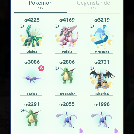
Pokémon
Gegenstände
490
578
4225
4169
3219
CP
CP
CP
Dialga
Palkia
Articuno
3086
2806
2731
CP
CP
CP
Latias
Dragonite
Giratina
2291
2055
1998
CP
CP
CP