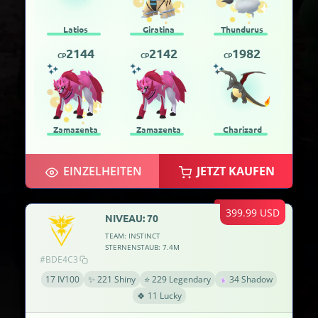
Latios
Giratina
Thundurus
2144
2142
1982
CP
CP
CP
Zamazenta
Zamazenta
Charizard
EINZELHEITEN
JETZT KAUFEN
399.99 USD
NIVEAU: 70
TEAM: INSTINCT
STERNENSTAUB: 7.4M
#BDE4C3
17 IV100
✨ 221 Shiny
⭐ 229 Legendary
34 Shadow
🍀 11 Lucky