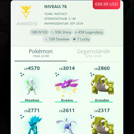
699.99 USD
NIVEAU: 78
TEAM: INSTINCT
STERNENSTAUB: 2.1M
#ONXFZD
ANFANGSDATUM: SEP 2024
188 IV100
✨ 936 Shiny
⭐ 458 Legendary
108 Shadow
🍀 7 Lucky
Pokémon
Gegenstände
1934 /2100
5230 /2200
4570
3014
2860
CP
CP
CP
Mewtwo
Kyogre
Groudon
2771
2611
2317
CP
CP
CP