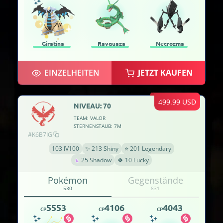
Giratina
Rayquaza
Necrozma
EINZELHEITEN
JETZT KAUFEN
499.99 USD
NIVEAU: 70
TEAM: VALOR
STERNENSTAUB: 7M
#K6B7IG
103 IV100
✨ 213 Shiny
⭐ 201 Legendary
25 Shadow
🍀 10 Lucky
Pokémon
Gegenstände
530
831
5553
4106
4043
CP
CP
CP