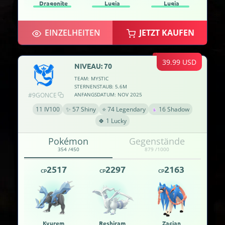
Dragonite
Lugia
Lugia
EINZELHEITEN
JETZT KAUFEN
39.99 USD
NIVEAU: 70
TEAM: MYSTIC
STERNENSTAUB: 5.6M
#9GONCE
ANFANGSDATUM: NOV 2025
11 IV100
✨ 57 Shiny
⭐ 74 Legendary
16 Shadow
🍀 1 Lucky
Pokémon
Gegenstände
354 /450
879 /1000
2517
2297
2163
CP
CP
CP
Kyurem
Reshiram
Zacian