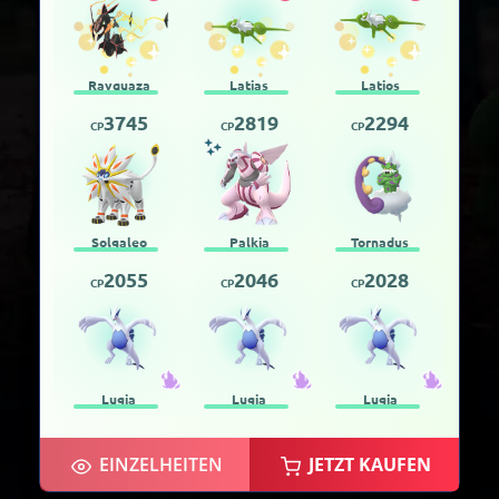
Rayquaza
Latias
Latios
3745
2819
2294
CP
CP
CP
Solgaleo
Palkia
Tornadus
2055
2046
2028
CP
CP
CP
Lugia
Lugia
Lugia
EINZELHEITEN
JETZT KAUFEN