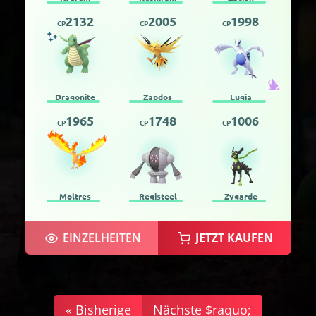
2132
2005
1998
CP
CP
CP
Dragonite
Zapdos
Lugia
1965
1748
1006
CP
CP
CP
Moltres
Registeel
Zygarde
EINZELHEITEN
JETZT KAUFEN
« Bisherige
Nächste $raquo;