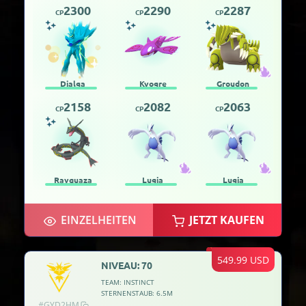
2300
2290
2287
CP
CP
CP
Dialga
Kyogre
Groudon
2158
2082
2063
CP
CP
CP
Rayquaza
Lugia
Lugia
EINZELHEITEN
JETZT KAUFEN
549.99 USD
NIVEAU: 70
TEAM: INSTINCT
STERNENSTAUB: 6.5M
#GYD2HM