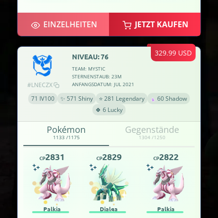
EINZELHEITEN
JETZT KAUFEN
329.99 USD
NIVEAU: 76
TEAM: MYSTIC
STERNENSTAUB: 23M
#LNECZX
ANFANGSDATUM: JUL 2021
71 IV100
✨ 571 Shiny
⭐ 281 Legendary
60 Shadow
🍀 6 Lucky
Pokémon
Gegenstände
1133 /1175
1304 /1250
2831
2829
2822
CP
CP
CP
Palkia
Dialga
Palkia