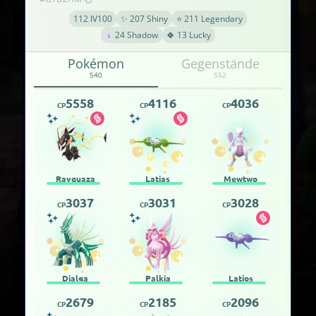
112 IV100
✨ 207 Shiny
⭐ 211 Legendary
24 Shadow
🍀 13 Lucky
Pokémon
Gegenstände
540
552
5558
4116
4036
CP
CP
CP
Rayquaza
Latias
Mewtwo
3037
3031
3028
CP
CP
CP
Dialga
Palkia
Latios
2679
2185
2096
CP
CP
CP