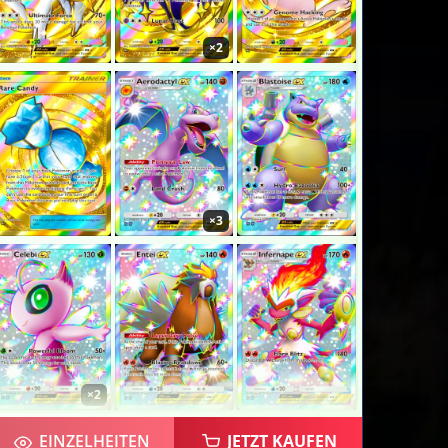
×2
×3
×2
EINZELHEITEN
JETZT KAUFEN