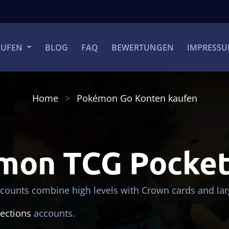
AUFEN
BLOG
FAQ
BEWERTUNGEN
IMPRESS
Home
Pokémon Go Konten kaufen
mon TCG Pocket
counts combine high levels with Crown cards and larg
lections
accounts.