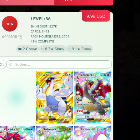
9.99 USD
LEVEL: 36
TCG
SHINEDUST: 227K
CARDS: 3413
#00MOIL
PACK HOURGLASSES: 2701
43% COMPLETE
👑 2 Crown
✨ 8 2★ Shiny
✨ 9 1★ Shiny