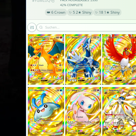
#YGMLUQ
PACK HOURGLASSES: 2550
42% COMPLETE
👑 6 Crown
✨ 5 2★ Shiny
✨ 18 1★ Shiny
×2