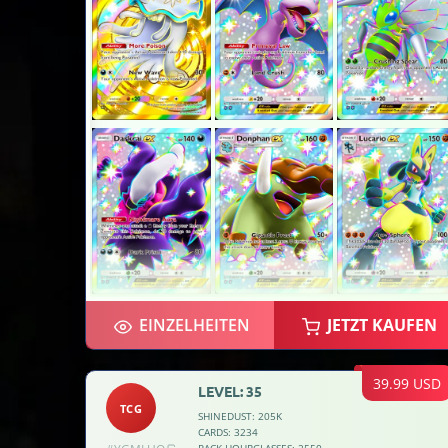
EINZELHEITEN
JETZT KAUFEN
39.99 USD
LEVEL: 35
TCG
SHINEDUST: 205K
CARDS: 3234