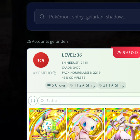
26 Accounts gefunden
29.99 USD
LEVEL: 36
TCG
SHINEDUST: 241K
CARDS: 3477
#YGMPHQ
PACK HOURGLASSES: 2219
43% COMPLETE
👑 5 Crown
✨ 11 2★ Shiny
✨ 21 1★ Shiny