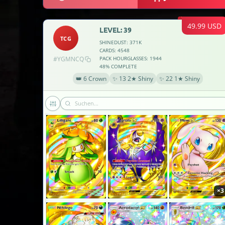
49.99 USD
LEVEL: 39
TCG
SHINEDUST: 371K
CARDS: 4548
#YGMNCQ
PACK HOURGLASSES: 1944
×2
48% COMPLETE
👑 6 Crown
✨ 13 2★ Shiny
✨ 22 1★ Shiny
×3