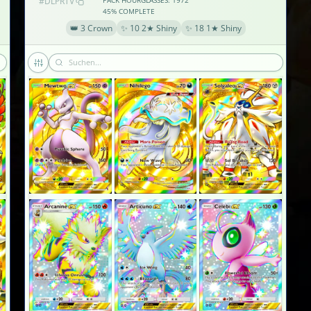
#DLPRTV
PACK HOURGLASSES: 1972
45% COMPLETE
👑 3 Crown
✨ 10 2★ Shiny
✨ 18 1★ Shiny
×2