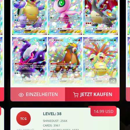
×2
EINZELHEITEN
JETZT KAUFEN
14.99 USD
LEVEL: 38
TCG
SHINEDUST: 256K
CARDS: 3961