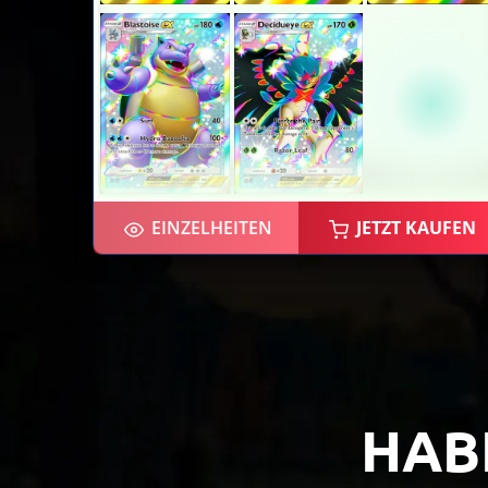
EINZELHEITEN
JETZT KAUFEN
×2
HAB
×2