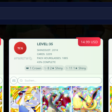
14.99 USD
LEVEL: 35
TCG
SHINEDUST: 201K
CARDS: 3209
#PMR0TW
PACK HOURGLASSES: 1885
43% COMPLETE
👑 1 Crown
✨ 8 2★ Shiny
✨ 11 1★ Shiny