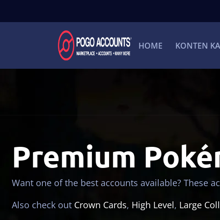
HOME
KONTEN K
Premium Poké
Want one of the best accounts available? These ac
Also check out
Crown Cards
,
High Level
,
Large Col