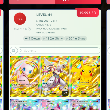
19.99 USD
LEVEL: 41
TCG
SHINEDUST: 381K
CARDS: 4876
#GE6OFD
PACK HOURGLASSES: 1955
48% COMPLETE
👑 4 Crown
✨ 13 2★ Shiny
✨ 20 1★ Shiny
×2