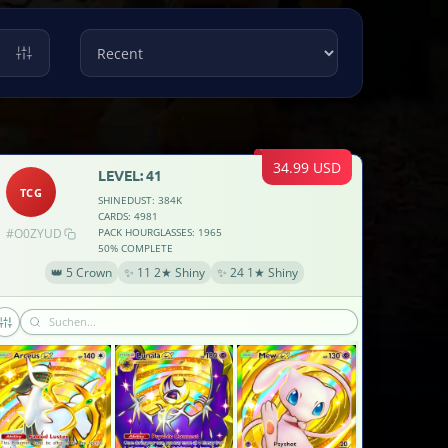
34.99 USD
LEVEL: 41
TCG
SHINEDUST: 384K
CARDS: 4981
#O0ZYUD
PACK HOURGLASSES: 1965
50% COMPLETE
👑 5 Crown
✨ 11 2★ Shiny
✨ 24 1★ Shiny