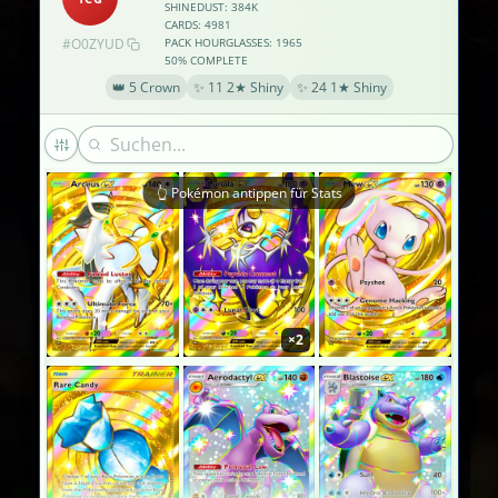
×2
SHINEDUST: 384K
CARDS: 4981
#O0ZYUD
PACK HOURGLASSES: 1965
50% COMPLETE
👑 5 Crown
✨ 11 2★ Shiny
✨ 24 1★ Shiny
👆 Pokémon antippen für Stats
×2