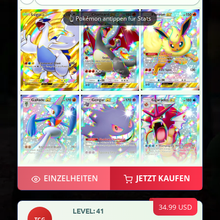
👆 Pokémon antippen für Stats
EINZELHEITEN
JETZT KAUFEN
×2
34.99 USD
LEVEL: 41
TCG