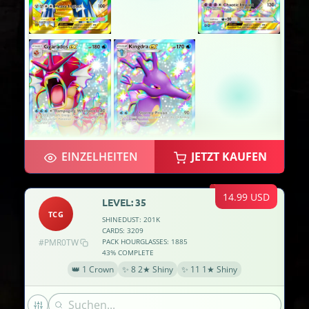
EINZELHEITEN
JETZT KAUFEN
14.99 USD
LEVEL: 35
TCG
SHINEDUST: 201K
CARDS: 3209
#PMR0TW
PACK HOURGLASSES: 1885
43% COMPLETE
👑 1 Crown
✨ 8 2★ Shiny
✨ 11 1★ Shiny