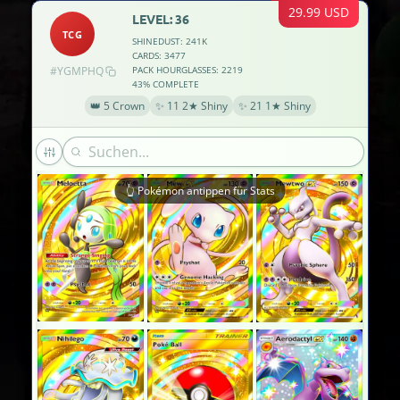
29.99 USD
LEVEL: 36
TCG
SHINEDUST: 241K
CARDS: 3477
#YGMPHQ
PACK HOURGLASSES: 2219
43% COMPLETE
👑 5 Crown
✨ 11 2★ Shiny
✨ 21 1★ Shiny
👆 Pokémon antippen für Stats