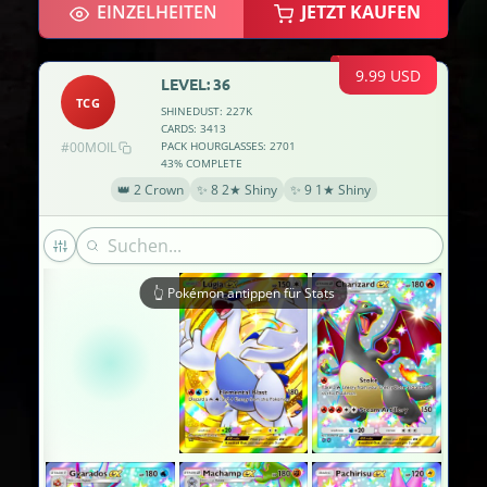
EINZELHEITEN
JETZT KAUFEN
×2
9.99 USD
LEVEL: 36
TCG
×3
SHINEDUST: 227K
CARDS: 3413
#00MOIL
PACK HOURGLASSES: 2701
43% COMPLETE
×2
👑 2 Crown
✨ 8 2★ Shiny
✨ 9 1★ Shiny
👆 Pokémon antippen für Stats