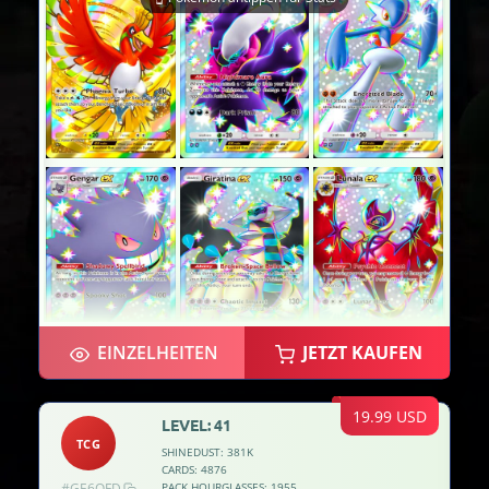
EINZELHEITEN
JETZT KAUFEN
19.99 USD
LEVEL: 41
TCG
SHINEDUST: 381K
CARDS: 4876
#GE6OFD
PACK HOURGLASSES: 1955