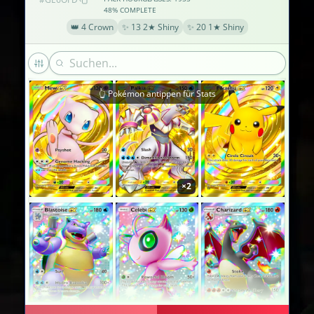
48% COMPLETE
👑 4 Crown
✨ 13 2★ Shiny
✨ 20 1★ Shiny
👆 Pokémon antippen für Stats
×2