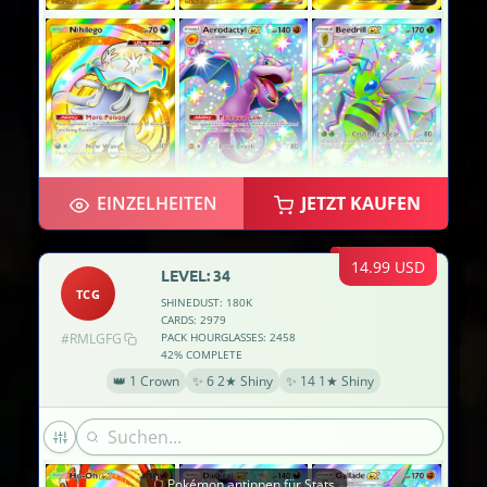
EINZELHEITEN
JETZT KAUFEN
14.99 USD
LEVEL: 34
TCG
SHINEDUST: 180K
CARDS: 2979
#RMLGFG
PACK HOURGLASSES: 2458
42% COMPLETE
👑 1 Crown
✨ 6 2★ Shiny
✨ 14 1★ Shiny
👆 Pokémon antippen für Stats