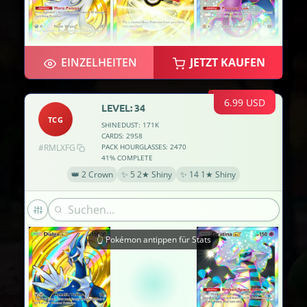
EINZELHEITEN
JETZT KAUFEN
6.99 USD
LEVEL: 34
TCG
SHINEDUST: 171K
CARDS: 2958
#RMLXFG
PACK HOURGLASSES: 2470
41% COMPLETE
👑 2 Crown
✨ 5 2★ Shiny
✨ 14 1★ Shiny
👆 Pokémon antippen für Stats
×2