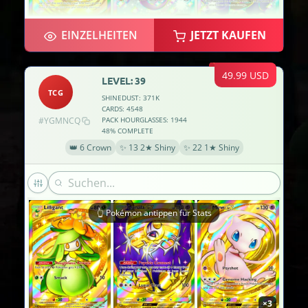
×3
EINZELHEITEN
JETZT KAUFEN
×2
49.99 USD
LEVEL: 39
TCG
SHINEDUST: 371K
CARDS: 4548
#YGMNCQ
PACK HOURGLASSES: 1944
48% COMPLETE
×2
👑 6 Crown
✨ 13 2★ Shiny
✨ 22 1★ Shiny
👆 Pokémon antippen für Stats
×3