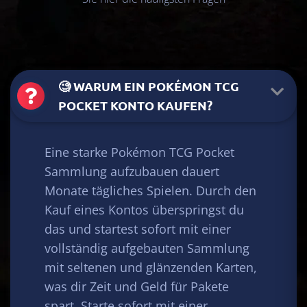
🧐 WARUM EIN POKÉMON TCG
POCKET KONTO KAUFEN?
Eine starke Pokémon TCG Pocket
Sammlung aufzubauen dauert
Monate tägliches Spielen. Durch den
Kauf eines Kontos überspringst du
×2
das und startest sofort mit einer
vollständig aufgebauten Sammlung
×2
mit seltenen und glänzenden Karten,
was dir Zeit und Geld für Pakete
spart. Starte sofort mit einer