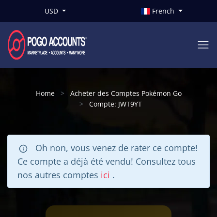
USD
French
Home
Acheter des Comptes Pokémon Go
Compte: JWT9YT
Oh non, vous venez de rater ce compte!
Ce compte a déjà été vendu! Consultez tous
nos autres comptes
ici
.