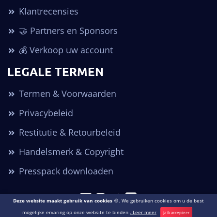
Klantrecensies
🤝 Partners en Sponsors
💰 Verkoop uw account
LEGALE TERMEN
Termen & Voorwaarden
Privacybeleid
Restitutie & Retourbeleid
Handelsmerk & Copyright
Presspack downloaden
Deze website maakt gebruik van cookies
🍪. We gebruiken cookies om u de best
Copyright © 2026. Alle rechten voorbehouden POGO Accounts ®
mogelijke ervaring op onze website te bieden
. Leer meer
Ja ik accepteer