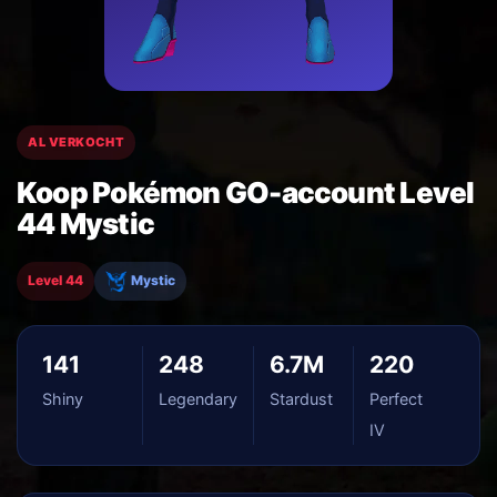
AL VERKOCHT
Koop Pokémon GO-account Level
44 Mystic
Level 44
Mystic
141
248
6.7M
220
Shiny
Legendary
Stardust
Perfect
IV