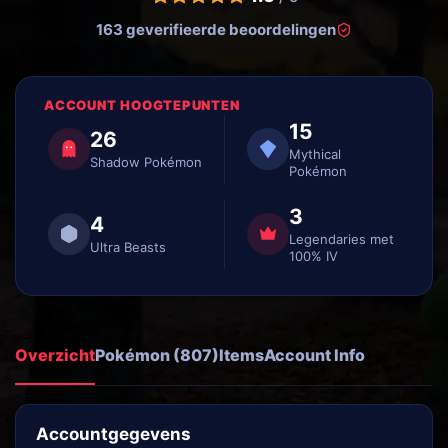
163 geverifieerde beoordelingen
ACCOUNT HOOGTEPUNTEN
15
26
Mythical
Shadow Pokémon
Pokémon
3
4
Legendaries met
Ultra Beasts
100% IV
Overzicht
Pokémon (807)
Items
Account Info
Accountgegevens