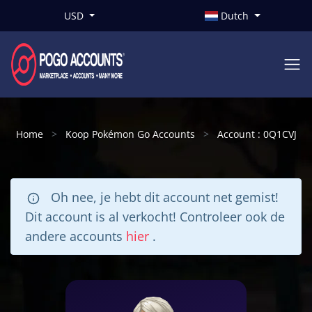
USD
Dutch
Home
Koop Pokémon Go Accounts
Account : 0Q1CVJ
Oh nee, je hebt dit account net gemist!
Dit account is al verkocht! Controleer ook de
andere accounts
hier
.