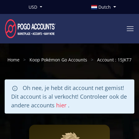
USD
Dutch
Home
Koop Pokémon Go Accounts
Account : 15JKT7
Oh nee, je hebt dit account net gemist!
Dit account is al verkocht! Controleer ook de
andere accounts
hier
.