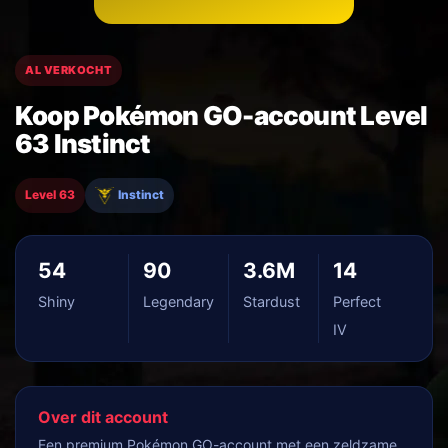
AL VERKOCHT
Koop Pokémon GO-account Level
63 Instinct
Level 63
Instinct
54
90
3.6M
14
Shiny
Legendary
Stardust
Perfect
IV
Over dit account
Een premium Pokémon GO-account met een zeldzame