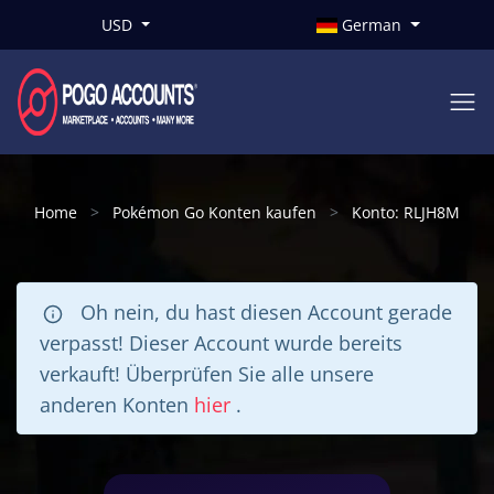
USD
German
Home
Pokémon Go Konten kaufen
Konto: RLJH8M
Oh nein, du hast diesen Account gerade
verpasst! Dieser Account wurde bereits
verkauft! Überprüfen Sie alle unsere
anderen Konten
hier
.