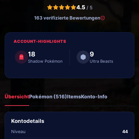
4.5
/ 5
163 verifizierte Bewertungen
ACCOUNT-HIGHLIGHTS
18
9
Shadow Pokémon
Ultra Beasts
Übersicht
Pokémon (516)
Items
Konto-Info
Kontodetails
Niveau
44