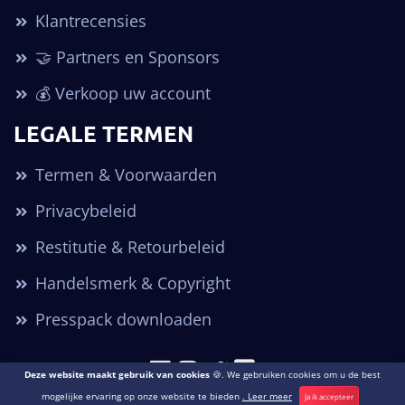
Klantrecensies
🤝 Partners en Sponsors
💰 Verkoop uw account
LEGALE TERMEN
Termen & Voorwaarden
Privacybeleid
Restitutie & Retourbeleid
Handelsmerk & Copyright
Presspack downloaden
Deze website maakt gebruik van cookies
🍪. We gebruiken cookies om u de best
Copyright © 2026. Alle rechten voorbehouden POGO Accounts ®
mogelijke ervaring op onze website te bieden
. Leer meer
Ja ik accepteer