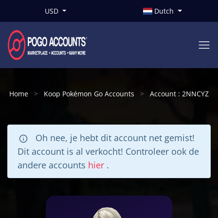
USD
Dutch
Home
Koop Pokémon Go Accounts
Account : 2NNCYZ
Oh nee, je hebt dit account net gemist!
Dit account is al verkocht! Controleer ook de
andere accounts
hier
.