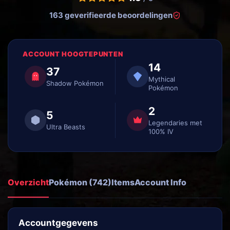
163 geverifieerde beoordelingen
ACCOUNT HOOGTEPUNTEN
14
37
Mythical
Shadow Pokémon
Pokémon
2
5
Legendaries met
Ultra Beasts
100% IV
Overzicht
Pokémon (742)
Items
Account Info
Accountgegevens