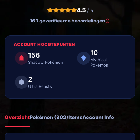
4.5
/ 5
163 geverifieerde beoordelingen
ACCOUNT HOOGTEPUNTEN
10
156
Mythical
Shadow Pokémon
Pokémon
2
Ultra Beasts
Overzicht
Pokémon (902)
Items
Account Info