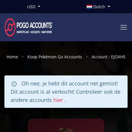
USD
Dutch
Home
Koop Pokémon Go Accounts
Account : EJOXH5
Oh nee, je hebt dit account net gemist!
Dit account is al verkocht! Controleer ook de
andere accounts
hier
.