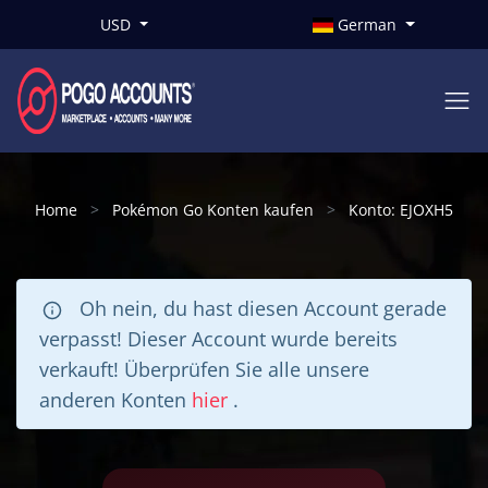
USD
German
Home
Pokémon Go Konten kaufen
Konto: EJOXH5
Oh nein, du hast diesen Account gerade
verpasst! Dieser Account wurde bereits
verkauft! Überprüfen Sie alle unsere
anderen Konten
hier
.